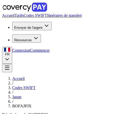
Accueil
Tarifs
Codes SWIFT
Itinéraires de transfert
Envoyer de l'argent
Ressources
Connexion
Commencer
FR
Accueil
/
Codes SWIFT
/
Japan
/
BOFAJPJX