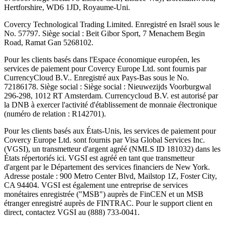
Hertforshire, WD6 1JD, Royaume-Uni.
Covercy Technological Trading Limited. Enregistré en Israël sous le
No. 57797. Siège social : Beit Gibor Sport, 7 Menachem Begin
Road, Ramat Gan 5268102.
Pour les clients basés dans l'Espace économique européen, les
services de paiement pour Covercy Europe Ltd. sont fournis par
CurrencyCloud B.V.. Enregistré aux Pays-Bas sous le No.
72186178. Siège social : Siège social : Nieuwezijds Voorburgwal
296-298, 1012 RT Amsterdam. Currencycloud B.V. est autorisé par
la DNB à exercer l'activité d'établissement de monnaie électronique
(numéro de relation : R142701).
Pour les clients basés aux États-Unis, les services de paiement pour
Covercy Europe Ltd. sont fournis par Visa Global Services Inc.
(VGSI), un transmetteur d'argent agréé (NMLS ID 181032) dans les
États répertoriés ici. VGSI est agréé en tant que transmetteur
d'argent par le Département des services financiers de New York.
Adresse postale : 900 Metro Center Blvd, Mailstop 1Z, Foster City,
CA 94404. VGSI est également une entreprise de services
monétaires enregistrée ("MSB") auprès de FinCEN et un MSB
étranger enregistré auprès de FINTRAC. Pour le support client en
direct, contactez VGSI au (888) 733-0041.