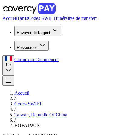
Accueil
Tarifs
Codes SWIFT
Itinéraires de transfert
Envoyer de l'argent
Ressources
Connexion
Commencer
FR
Accueil
/
Codes SWIFT
/
Taiwan, Republic Of China
/
BOFATW2X