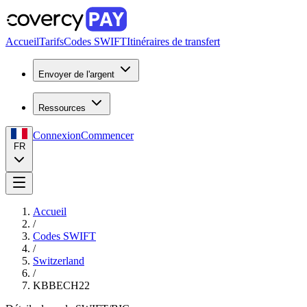
Accueil
Tarifs
Codes SWIFT
Itinéraires de transfert
Envoyer de l'argent
Ressources
Connexion
Commencer
FR
Accueil
/
Codes SWIFT
/
Switzerland
/
KBBECH22