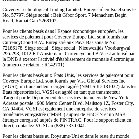
Covercy Technological Trading Limited. Enregistré en Israël sous le
No. 57797. Siège social : Beit Gibor Sport, 7 Menachem Begin
Road, Ramat Gan 5268102.
Pour les clients basés dans l'Espace économique européen, les
services de paiement pour Covercy Europe Ltd. sont fournis par
CurrencyCloud B.V.. Enregistré aux Pays-Bas sous le No.
72186178. Siège social : Siège social : Nieuwezijds Voorburgwal
296-298, 1012 RT Amsterdam. Currencycloud B.V. est autorisé par
la DNB à exercer l'activité d'établissement de monnaie électronique
(numéro de relation : R142701).
Pour les clients basés aux États-Unis, les services de paiement pour
Covercy Europe Ltd. sont fournis par Visa Global Services Inc.
(VGSI), un transmetteur d'argent agréé (NMLS ID 181032) dans les
États répertoriés ici. VGSI est agréé en tant que transmetteur
d'argent par le Département des services financiers de New York.
Adresse postale : 900 Metro Center Blvd, Mailstop 1Z, Foster City,
CA 94404. VGSI est également une entreprise de services
monétaires enregistrée ("MSB") auprès de FinCEN et un MSB
étranger enregistré auprès de FINTRAC. Pour le support client en
direct, contactez VGSI au (888) 733-0041.
Pour les clients basés au Royaume-Uni et dans le reste du monde,