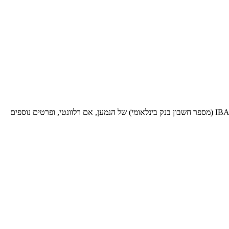
בעת שליחת כסף לעסקאות בינלאומיות לבנק ספציפי זה, תזדקק לקוד SWIFT BIC זה (קוד זיהוי בנק - Bank Identifier Code). ספק אותו יחד עם ה-IBAN (מספר חשבון בנק בינלאומי) של הנמען, אם רלוונטי, ופרטים נוספים