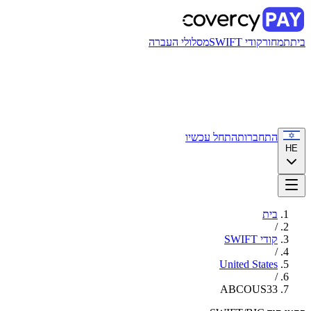
בית
תמחור
קודי SWIFT
מסלולי העברה
התחברות
התחל עכשיו
HE
בית
/
קודי SWIFT
/
United States
/
ABCOUS33