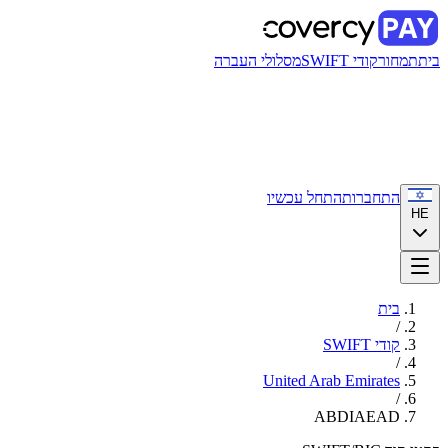
בית
תמחור
קודי SWIFT
מסלולי העברה
התחברות
התחל עכשיו
HE
בית
/
קודי SWIFT
/
United Arab Emirates
/
ABDIAEAD