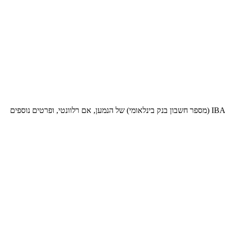
בעת שליחת כסף לעסקאות בינלאומיות לבנק ספציפי זה, תזדקק לקוד SWIFT BIC זה (קוד זיהוי בנק - Bank Identifier Code). ספק אותו יחד עם ה-IBAN (מספר חשבון בנק בינלאומי) של הנמען, אם רלוונטי, ופרטים נוספים