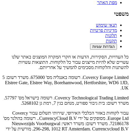
מפת האתר
משפטי
תנאי שימוש
מדיניות פרטיות
תלונות
תקנות
הגדרות עוגיות
כל העדויות, הסקירות, הדעות או חקרי המקרה המוצגים באתר שלנו
עשויים שלא להיות מייצגים עבור כל הלקוחות. התוצאות עשויות
להשתנות והלקוחות מסכימים להמשיך על אחריותם.
Covercy Europe Limited. רשומה באנגליה מס' 675000. משרד רשום: 5
Elstree Gate, Elstree Way, Borehamwood, Hertforshire, WD6 1JD,
UK.
Covercy Technological Trading Limited. רשומה בישראל מס' 57797.
משרד רשום: בית גיבור ספורט, מנחם בגין 7, רמת גן 5268102.
עבור לקוחות באזור הכלכלי האירופי, שירותי תשלום עבור Covercy
Europe Ltd. מסופקים על ידי CurrencyCloud B.V.. רשומה בהולנד מס'
72186178. משרד רשום: משרד ראשי: Nieuwezijds Voorburgwal
296-298, 1012 RT Amsterdam. Currencycloud B.V. מורשית על ידי