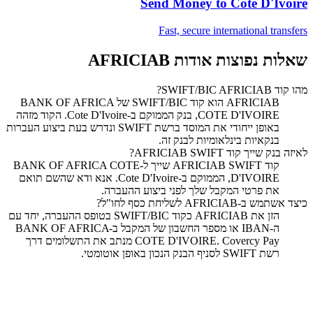
Send Money to
Cote D'Ivoire
Fast, secure international transfers
שאלות נפוצות אודות AFRICIAB
מהו קוד SWIFT/BIC AFRICIAB?
‏AFRICIAB הוא קוד SWIFT/BIC של BANK OF AFRICA
COTE D'IVOIRE, בנק הממוקם ב-Cote D'Ivoire. הקוד מזהה
באופן ייחודי את המוסד ברשת SWIFT ונדרש בעת ביצוע העברות
בנקאיות בינלאומיות לבנק זה.
לאיזה בנק שייך קוד SWIFT ‏AFRICIAB?
קוד SWIFT ‏AFRICIAB שייך ל-BANK OF AFRICA COTE
D'IVOIRE, הממוקם ב-Cote D'Ivoire. אנא ודא שהשם תואם
את פרטי המקבל שלך לפני ביצוע ההעברה.
כיצד אשתמש ב-AFRICIAB לשליחת כסף לחו"ל?
הזן את AFRICIAB כקוד SWIFT/BIC בטופס ההעברה, יחד עם
ה-IBAN או מספר החשבון של המקבל ב-BANK OF AFRICA
COTE D'IVOIRE. Covercy Pay מנתב את התשלומים דרך
רשת SWIFT לסניף הבנק הנכון באופן אוטומטי.