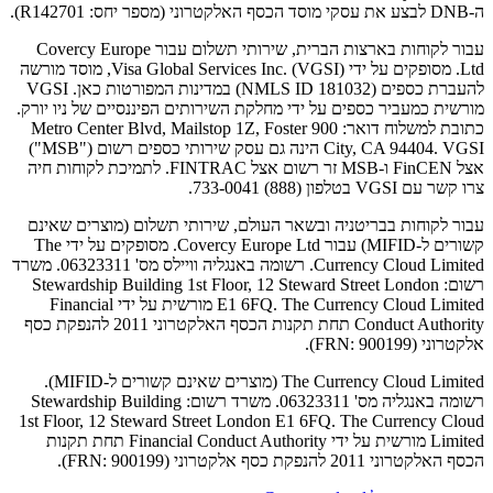
ה-DNB לבצע את עסקי מוסד הכסף האלקטרוני (מספר יחס: R142701).
עבור לקוחות בארצות הברית, שירותי תשלום עבור Covercy Europe
Ltd. מסופקים על ידי Visa Global Services Inc. (VGSI), מוסד מורשה
להעברת כספים (NMLS ID 181032) במדינות המפורטות כאן. VGSI
מורשית כמעביר כספים על ידי מחלקת השירותים הפיננסיים של ניו יורק.
כתובת למשלוח דואר: 900 Metro Center Blvd, Mailstop 1Z, Foster
City, CA 94404. VGSI הינה גם עסק שירותי כספים רשום ("MSB")
אצל FinCEN ו-MSB זר רשום אצל FINTRAC. לתמיכת לקוחות חיה
צרו קשר עם VGSI בטלפון (888) 733-0041.
עבור לקוחות בבריטניה ובשאר העולם, שירותי תשלום (מוצרים שאינם
קשורים ל-MIFID) עבור Covercy Europe Ltd. מסופקים על ידי The
Currency Cloud Limited. רשומה באנגליה וויילס מס' 06323311. משרד
רשום: Stewardship Building 1st Floor, 12 Steward Street London
E1 6FQ. The Currency Cloud Limited מורשית על ידי Financial
Conduct Authority תחת תקנות הכסף האלקטרוני 2011 להנפקת כסף
אלקטרוני (FRN: 900199).
The Currency Cloud Limited (מוצרים שאינם קשורים ל-MIFID).
רשומה באנגליה מס' 06323311. משרד רשום: Stewardship Building
1st Floor, 12 Steward Street London E1 6FQ. The Currency Cloud
Limited מורשית על ידי Financial Conduct Authority תחת תקנות
הכסף האלקטרוני 2011 להנפקת כסף אלקטרוני (FRN: 900199).