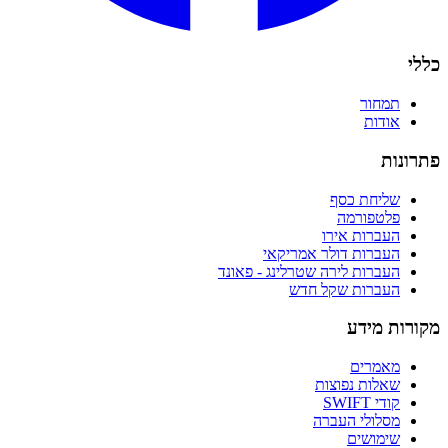
כללי
תמחור
אודות
פתרונות
שליחת כסף
פלטפורמה
העברות אירו
העברות דולר אמריקאי
העברות לירה שטרלינג - פאונד
העברות שקל חדש
מקורות מידע
מאמרים
שאלות נפוצות
קודי SWIFT
מסלולי העברה
שימושים