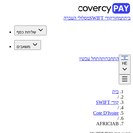
בית
תמחור
קודי SWIFT
מסלולי העברה
שליחת כסף
משאבים
התחברות
התחל עכשיו
HE
בית
/
קודי SWIFT
/
Cote D'Ivoire
/
AFRICIAB