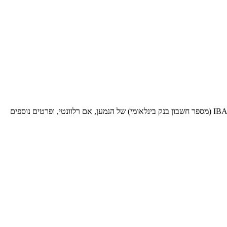
בעת שליחת כסף לעסקאות בינלאומיות לבנק ספציפי זה, תזדקק לקוד SWIFT BIC זה (קוד זיהוי בנק - Bank Identifier Code). ספק אותו יחד עם ה-IBAN (מספר חשבון בנק בינלאומי) של הנמען, אם רלוונטי, ופרטים נוספים