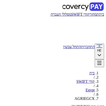
בית
תמחור
קודי SWIFT
מסלולי העברה
התחברות
התחל עכשיו
HE
בית
/
קודי SWIFT
/
Egypt
/
AGRIEGCX