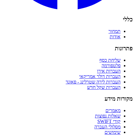
כללי
תמחור
אודות
פתרונות
שליחת כסף
פלטפורמה
העברות אירו
העברות דולר אמריקאי
העברות לירה שטרלינג - פאונד
העברות שקל חדש
מקורות מידע
מאמרים
שאלות נפוצות
קודי SWIFT
מסלולי העברה
שימושים