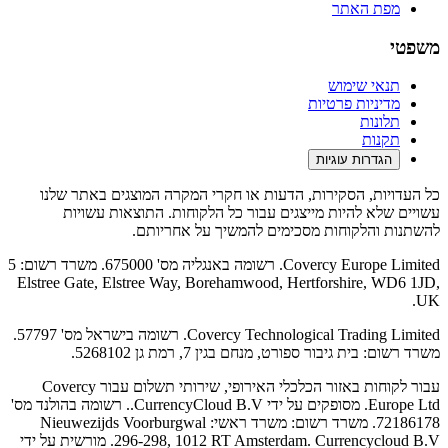
מפת האתר
משפטי
תנאי שימוש
מדיניות פרטיות
תלונות
תקנות
הגדרות עוגיות
כל העדויות, הסקירות, הדעות או חקרי המקרה המוצגים באתר שלנו
עשויים שלא להיות מייצגים עבור כל הלקוחות. התוצאות עשויות
להשתנות והלקוחות מסכימים להמשיך על אחריותם.
Covercy Europe Limited. רשומה באנגליה מס' 675000. משרד רשום: 5
Elstree Gate, Elstree Way, Borehamwood, Hertforshire, WD6 1JD,
UK.
Covercy Technological Trading Limited. רשומה בישראל מס' 57797.
משרד רשום: בית גיבור ספורט, מנחם בגין 7, רמת גן 5268102.
עבור לקוחות באזור הכלכלי האירופי, שירותי תשלום עבור Covercy
Europe Ltd. מסופקים על ידי CurrencyCloud B.V.. רשומה בהולנד מס'
72186178. משרד רשום: משרד ראשי: Nieuwezijds Voorburgwal
296-298, 1012 RT Amsterdam. Currencycloud B.V. מורשית על ידי