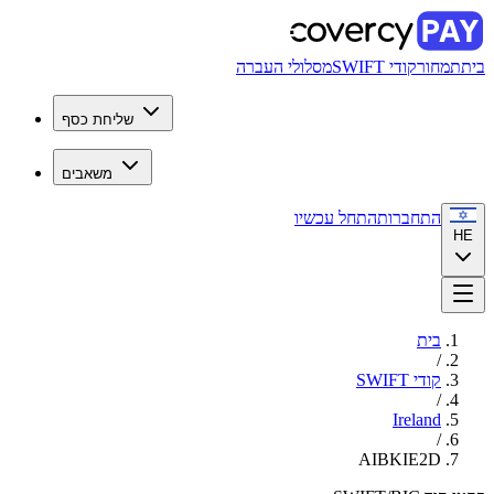
בית
תמחור
קודי SWIFT
מסלולי העברה
שליחת כסף
משאבים
התחברות
התחל עכשיו
HE
בית
/
קודי SWIFT
/
Ireland
/
AIBKIE2D