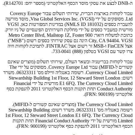
ה-DNB לבצע את עסקי מוסד הכסף האלקטרוני (מספר יחס: R142701).
עבור לקוחות בארצות הברית, שירותי תשלום עבור Covercy Europe
Ltd. מסופקים על ידי Visa Global Services Inc. (VGSI), מוסד מורשה
להעברת כספים (NMLS ID 181032) במדינות המפורטות כאן. VGSI
מורשית כמעביר כספים על ידי מחלקת השירותים הפיננסיים של ניו יורק.
כתובת למשלוח דואר: 900 Metro Center Blvd, Mailstop 1Z, Foster
City, CA 94404. VGSI הינה גם עסק שירותי כספים רשום ("MSB")
אצל FinCEN ו-MSB זר רשום אצל FINTRAC. לתמיכת לקוחות חיה
צרו קשר עם VGSI בטלפון (888) 733-0041.
עבור לקוחות בבריטניה ובשאר העולם, שירותי תשלום (מוצרים שאינם
קשורים ל-MIFID) עבור Covercy Europe Ltd. מסופקים על ידי The
Currency Cloud Limited. רשומה באנגליה וויילס מס' 06323311. משרד
רשום: Stewardship Building 1st Floor, 12 Steward Street London
E1 6FQ. The Currency Cloud Limited מורשית על ידי Financial
Conduct Authority תחת תקנות הכסף האלקטרוני 2011 להנפקת כסף
אלקטרוני (FRN: 900199).
The Currency Cloud Limited (מוצרים שאינם קשורים ל-MIFID).
רשומה באנגליה מס' 06323311. משרד רשום: Stewardship Building
1st Floor, 12 Steward Street London E1 6FQ. The Currency Cloud
Limited מורשית על ידי Financial Conduct Authority תחת תקנות
הכסף האלקטרוני 2011 להנפקת כסף אלקטרוני (FRN: 900199).