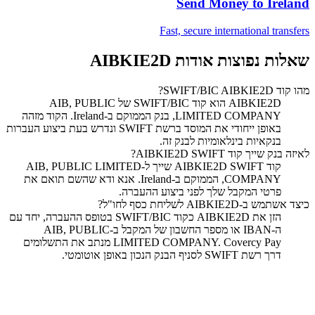
Send Money to
Ireland
Fast, secure international transfers
שאלות נפוצות אודות AIBKIE2D
מהו קוד SWIFT/BIC AIBKIE2D?
‏AIBKIE2D הוא קוד SWIFT/BIC של AIB, PUBLIC
LIMITED COMPANY, בנק הממוקם ב-Ireland. הקוד מזהה
באופן ייחודי את המוסד ברשת SWIFT ונדרש בעת ביצוע העברות
בנקאיות בינלאומיות לבנק זה.
לאיזה בנק שייך קוד SWIFT ‏AIBKIE2D?
קוד SWIFT ‏AIBKIE2D שייך ל-AIB, PUBLIC LIMITED
COMPANY, הממוקם ב-Ireland. אנא ודא שהשם תואם את
פרטי המקבל שלך לפני ביצוע ההעברה.
כיצד אשתמש ב-AIBKIE2D לשליחת כסף לחו"ל?
הזן את AIBKIE2D כקוד SWIFT/BIC בטופס ההעברה, יחד עם
ה-IBAN או מספר החשבון של המקבל ב-AIB, PUBLIC
LIMITED COMPANY. Covercy Pay מנתב את התשלומים
דרך רשת SWIFT לסניף הבנק הנכון באופן אוטומטי.