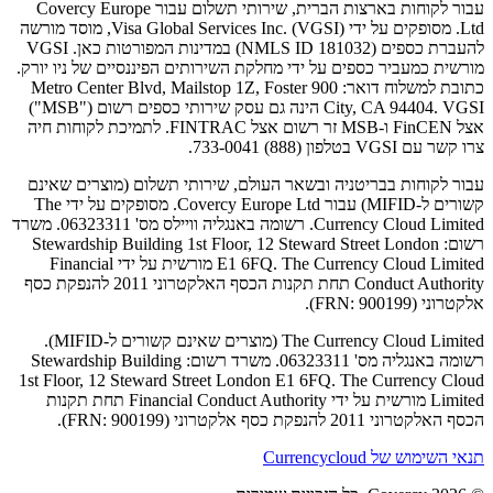
עבור לקוחות בארצות הברית, שירותי תשלום עבור Covercy Europe
Ltd. מסופקים על ידי Visa Global Services Inc. (VGSI), מוסד מורשה
להעברת כספים (NMLS ID 181032) במדינות המפורטות כאן. VGSI
מורשית כמעביר כספים על ידי מחלקת השירותים הפיננסיים של ניו יורק.
כתובת למשלוח דואר: 900 Metro Center Blvd, Mailstop 1Z, Foster
City, CA 94404. VGSI הינה גם עסק שירותי כספים רשום ("MSB")
אצל FinCEN ו-MSB זר רשום אצל FINTRAC. לתמיכת לקוחות חיה
צרו קשר עם VGSI בטלפון (888) 733-0041.
עבור לקוחות בבריטניה ובשאר העולם, שירותי תשלום (מוצרים שאינם
קשורים ל-MIFID) עבור Covercy Europe Ltd. מסופקים על ידי The
Currency Cloud Limited. רשומה באנגליה וויילס מס' 06323311. משרד
רשום: Stewardship Building 1st Floor, 12 Steward Street London
E1 6FQ. The Currency Cloud Limited מורשית על ידי Financial
Conduct Authority תחת תקנות הכסף האלקטרוני 2011 להנפקת כסף
אלקטרוני (FRN: 900199).
The Currency Cloud Limited (מוצרים שאינם קשורים ל-MIFID).
רשומה באנגליה מס' 06323311. משרד רשום: Stewardship Building
1st Floor, 12 Steward Street London E1 6FQ. The Currency Cloud
Limited מורשית על ידי Financial Conduct Authority תחת תקנות
הכסף האלקטרוני 2011 להנפקת כסף אלקטרוני (FRN: 900199).
תנאי השימוש של Currencycloud