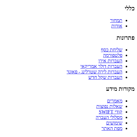
כללי
תמחור
אודות
פתרונות
שליחת כסף
פלטפורמה
העברות אירו
העברות דולר אמריקאי
העברות לירה שטרלינג - פאונד
העברות שקל חדש
מקורות מידע
מאמרים
שאלות נפוצות
קודי SWIFT
מסלולי העברה
שימושים
מפת האתר