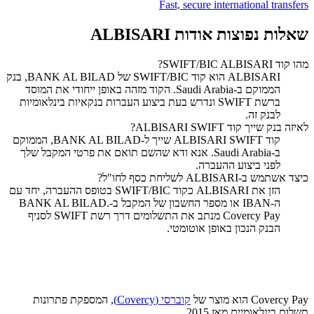
Fast, secure international transfers
שאלות נפוצות אודות ALBISARI
מהו קוד SWIFT/BIC ALBISARI?
‏ALBISARI הוא קוד SWIFT/BIC של BANK AL BILAD, בנק
הממוקם ב-Saudi Arabia. הקוד מזהה באופן ייחודי את המוסד
ברשת SWIFT ונדרש בעת ביצוע העברות בנקאיות בינלאומיות
לבנק זה.
לאיזה בנק שייך קוד SWIFT ‏ALBISARI?
קוד SWIFT ‏ALBISARI שייך ל-BANK AL BILAD, הממוקם
ב-Saudi Arabia. אנא ודא שהשם תואם את פרטי המקבל שלך
לפני ביצוע ההעברה.
כיצד אשתמש ב-ALBISARI לשליחת כסף לחו"ל?
הזן את ALBISARI כקוד SWIFT/BIC בטופס ההעברה, יחד עם
ה-IBAN או מספר החשבון של המקבל ב-BANK AL BILAD.
Covercy Pay מנתב את התשלומים דרך רשת SWIFT לסניף
הבנק הנכון באופן אוטומטי.
Covercy Pay הוא מוצר של
קוברסי (Covercy)
, המספקת פתרונות
תשלום בינלאומיים מאז 2015.