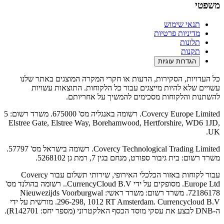
משפטי
תנאי שימוש
מדיניות פרטיות
תלונות
תקנות
הגדרות עוגיות
כל העדויות, הסקירות, הדעות או חקרי המקרה המוצגים באתר שלנו
עשויים שלא להיות מייצגים עבור כל הלקוחות. התוצאות עשויות
להשתנות והלקוחות מסכימים להמשיך על אחריותם.
Covercy Europe Limited. רשומה באנגליה מס' 675000. משרד רשום: 5
Elstree Gate, Elstree Way, Borehamwood, Hertforshire, WD6 1JD,
UK.
Covercy Technological Trading Limited. רשומה בישראל מס' 57797.
משרד רשום: בית גיבור ספורט, מנחם בגין 7, רמת גן 5268102.
עבור לקוחות באזור הכלכלי האירופי, שירותי תשלום עבור Covercy
Europe Ltd. מסופקים על ידי CurrencyCloud B.V.. רשומה בהולנד מס'
72186178. משרד רשום: משרד ראשי: Nieuwezijds Voorburgwal
296-298, 1012 RT Amsterdam. Currencycloud B.V. מורשית על ידי
ה-DNB לבצע את עסקי מוסד הכסף האלקטרוני (מספר יחס: R142701).