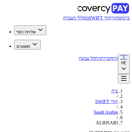
בית
תמחור
קודי SWIFT
מסלולי העברה
שליחת כסף
משאבים
התחברות
התחל עכשיו
HE
בית
/
קודי SWIFT
/
Saudi Arabia
/
ALBISARI