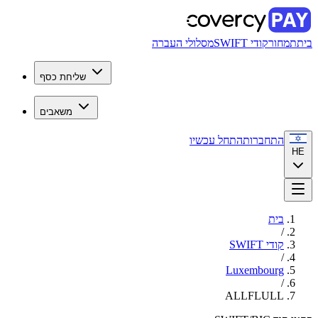
בית
תמחור
קודי SWIFT
מסלולי העברה
שליחת כסף
משאבים
התחברות
התחל עכשיו
HE
בית
/
קודי SWIFT
/
Luxembourg
/
ALLFLULL