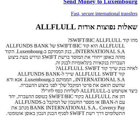
Send Money to
Luxembourg
Fast, secure international transfers
שאלות נפוצות אודות ALLFLULL
מהו קוד SWIFT/BIC ALLFLULL?
‏ALLFLULL הוא קוד SWIFT/BIC של ALLFUNDS BANK
INTERNATIONAL S.A., בנק הממוקם ב-Luxembourg. הקוד
מזהה באופן ייחודי את המוסד ברשת SWIFT ונדרש בעת ביצוע
העברות בנקאיות בינלאומיות לבנק זה.
לאיזה בנק שייך קוד SWIFT ‏ALLFLULL?
קוד SWIFT ‏ALLFLULL שייך ל-ALLFUNDS BANK
INTERNATIONAL S.A., הממוקם ב-Luxembourg. אנא ודא
שהשם תואם את פרטי המקבל שלך לפני ביצוע ההעברה.
כיצד אשתמש ב-ALLFLULL לשליחת כסף לחו"ל?
הזן את ALLFLULL כקוד SWIFT/BIC בטופס ההעברה, יחד
עם ה-IBAN או מספר החשבון של המקבל ב-ALLFUNDS
BANK INTERNATIONAL S.A.. Covercy Pay מנתב את
התשלומים דרך רשת SWIFT לסניף הבנק הנכון באופן אוטומטי.