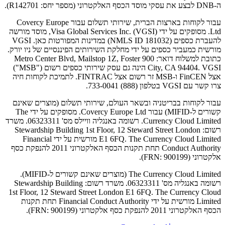
ה-DNB לבצע את עסקי מוסד הכסף האלקטרוני (מספר יחס: R142701).
עבור לקוחות בארצות הברית, שירותי תשלום עבור Covercy Europe
Ltd. מסופקים על ידי Visa Global Services Inc. (VGSI), מוסד מורשה
להעברת כספים (NMLS ID 181032) במדינות המפורטות כאן. VGSI
מורשית כמעביר כספים על ידי מחלקת השירותים הפיננסיים של ניו יורק.
כתובת למשלוח דואר: 900 Metro Center Blvd, Mailstop 1Z, Foster
City, CA 94404. VGSI הינה גם עסק שירותי כספים רשום ("MSB")
אצל FinCEN ו-MSB זר רשום אצל FINTRAC. לתמיכת לקוחות חיה
צרו קשר עם VGSI בטלפון (888) 733-0041.
עבור לקוחות בבריטניה ובשאר העולם, שירותי תשלום (מוצרים שאינם
קשורים ל-MIFID) עבור Covercy Europe Ltd. מסופקים על ידי The
Currency Cloud Limited. רשומה באנגליה וויילס מס' 06323311. משרד
רשום: Stewardship Building 1st Floor, 12 Steward Street London
E1 6FQ. The Currency Cloud Limited מורשית על ידי Financial
Conduct Authority תחת תקנות הכסף האלקטרוני 2011 להנפקת כסף
אלקטרוני (FRN: 900199).
The Currency Cloud Limited (מוצרים שאינם קשורים ל-MIFID).
רשומה באנגליה מס' 06323311. משרד רשום: Stewardship Building
1st Floor, 12 Steward Street London E1 6FQ. The Currency Cloud
Limited מורשית על ידי Financial Conduct Authority תחת תקנות
הכסף האלקטרוני 2011 להנפקת כסף אלקטרוני (FRN: 900199).