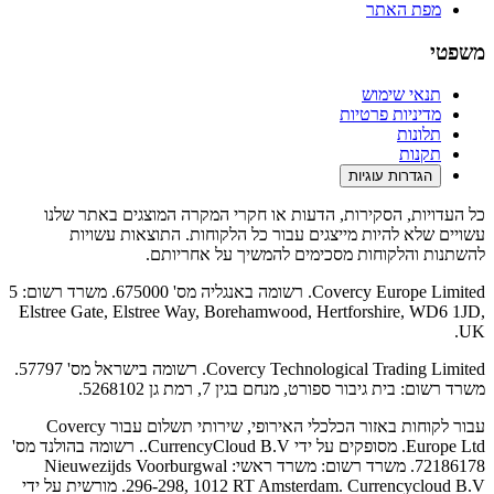
מפת האתר
משפטי
תנאי שימוש
מדיניות פרטיות
תלונות
תקנות
הגדרות עוגיות
כל העדויות, הסקירות, הדעות או חקרי המקרה המוצגים באתר שלנו
עשויים שלא להיות מייצגים עבור כל הלקוחות. התוצאות עשויות
להשתנות והלקוחות מסכימים להמשיך על אחריותם.
Covercy Europe Limited. רשומה באנגליה מס' 675000. משרד רשום: 5
Elstree Gate, Elstree Way, Borehamwood, Hertforshire, WD6 1JD,
UK.
Covercy Technological Trading Limited. רשומה בישראל מס' 57797.
משרד רשום: בית גיבור ספורט, מנחם בגין 7, רמת גן 5268102.
עבור לקוחות באזור הכלכלי האירופי, שירותי תשלום עבור Covercy
Europe Ltd. מסופקים על ידי CurrencyCloud B.V.. רשומה בהולנד מס'
72186178. משרד רשום: משרד ראשי: Nieuwezijds Voorburgwal
296-298, 1012 RT Amsterdam. Currencycloud B.V. מורשית על ידי