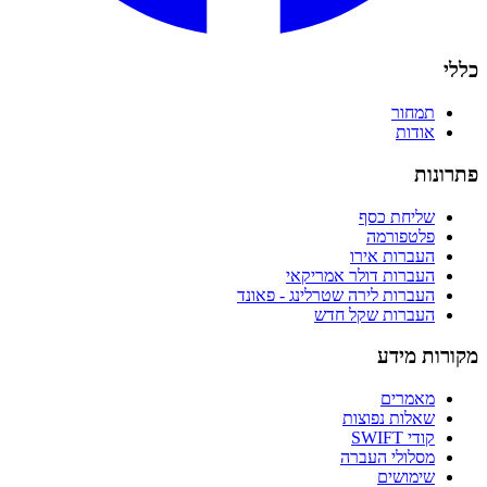
כללי
תמחור
אודות
פתרונות
שליחת כסף
פלטפורמה
העברות אירו
העברות דולר אמריקאי
העברות לירה שטרלינג - פאונד
העברות שקל חדש
מקורות מידע
מאמרים
שאלות נפוצות
קודי SWIFT
מסלולי העברה
שימושים