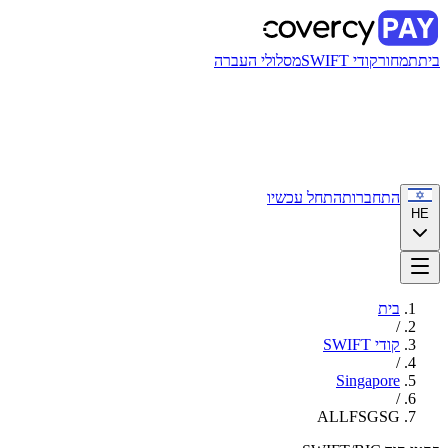
בית
תמחור
קודי SWIFT
מסלולי העברה
התחברות
התחל עכשיו
HE
בית
/
קודי SWIFT
/
Singapore
/
ALLFSGSG