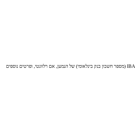
בעת שליחת כסף לעסקאות בינלאומיות לבנק ספציפי זה, תזדקק לקוד SWIFT BIC זה (קוד זיהוי בנק - Bank Identifier Code). ספק אותו יחד עם ה-IBAN (מספר חשבון בנק בינלאומי) של הנמען, אם רלוונטי, ופרטים נוספים