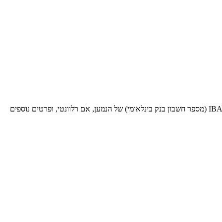
בעת שליחת כסף לעסקאות בינלאומיות לבנק ספציפי זה, תזדקק לקוד SWIFT BIC זה (קוד זיהוי בנק - Bank Identifier Code). ספק אותו יחד עם ה-IBAN (מספר חשבון בנק בינלאומי) של הנמען, אם רלוונטי, ופרטים נוספים