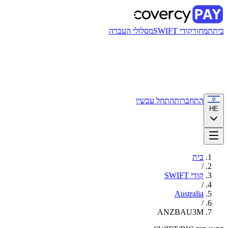
בית
תמחור
קודי SWIFT
מסלולי העברה
התחברות
התחל עכשיו
HE
בית
/
קודי SWIFT
/
Australia
/
ANZBAU3M