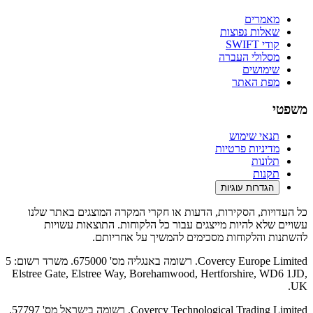
מאמרים
שאלות נפוצות
קודי SWIFT
מסלולי העברה
שימושים
מפת האתר
משפטי
תנאי שימוש
מדיניות פרטיות
תלונות
תקנות
הגדרות עוגיות
כל העדויות, הסקירות, הדעות או חקרי המקרה המוצגים באתר שלנו
עשויים שלא להיות מייצגים עבור כל הלקוחות. התוצאות עשויות
להשתנות והלקוחות מסכימים להמשיך על אחריותם.
Covercy Europe Limited. רשומה באנגליה מס' 675000. משרד רשום: 5
Elstree Gate, Elstree Way, Borehamwood, Hertforshire, WD6 1JD,
UK.
Covercy Technological Trading Limited. רשומה בישראל מס' 57797.