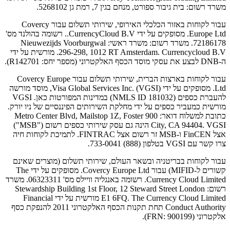
משרד רשום: בית גיבור ספורט, מנחם בגין 7, רמת גן 5268102.
עבור לקוחות באזור הכלכלי האירופי, שירותי תשלום עבור Covercy
Europe Ltd. מסופקים על ידי CurrencyCloud B.V.. רשומה בהולנד מס'
72186178. משרד רשום: משרד ראשי: Nieuwezijds Voorburgwal
296-298, 1012 RT Amsterdam. Currencycloud B.V. מורשית על ידי
ה-DNB לבצע את עסקי מוסד הכסף האלקטרוני (מספר יחס: R142701).
עבור לקוחות בארצות הברית, שירותי תשלום עבור Covercy Europe
Ltd. מסופקים על ידי Visa Global Services Inc. (VGSI), מוסד מורשה
להעברת כספים (NMLS ID 181032) במדינות המפורטות כאן. VGSI
מורשית כמעביר כספים על ידי מחלקת השירותים הפיננסיים של ניו יורק.
כתובת למשלוח דואר: 900 Metro Center Blvd, Mailstop 1Z, Foster
City, CA 94404. VGSI הינה גם עסק שירותי כספים רשום ("MSB")
אצל FinCEN ו-MSB זר רשום אצל FINTRAC. לתמיכת לקוחות חיה
צרו קשר עם VGSI בטלפון (888) 733-0041.
עבור לקוחות בבריטניה ובשאר העולם, שירותי תשלום (מוצרים שאינם
קשורים ל-MIFID) עבור Covercy Europe Ltd. מסופקים על ידי The
Currency Cloud Limited. רשומה באנגליה וויילס מס' 06323311. משרד
רשום: Stewardship Building 1st Floor, 12 Steward Street London
E1 6FQ. The Currency Cloud Limited מורשית על ידי Financial
Conduct Authority תחת תקנות הכסף האלקטרוני 2011 להנפקת כסף
אלקטרוני (FRN: 900199).