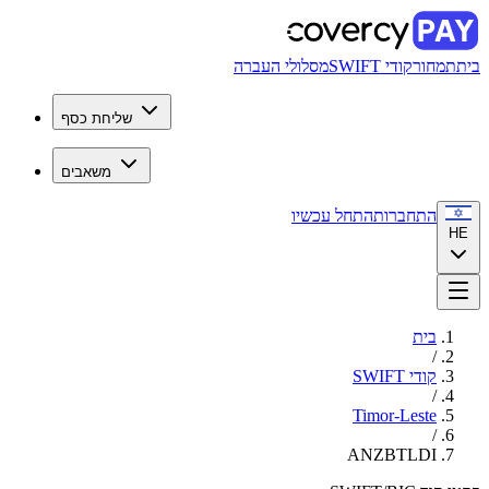
בית
תמחור
קודי SWIFT
מסלולי העברה
שליחת כסף
משאבים
התחברות
התחל עכשיו
HE
בית
/
קודי SWIFT
/
Timor-Leste
/
ANZBTLDI