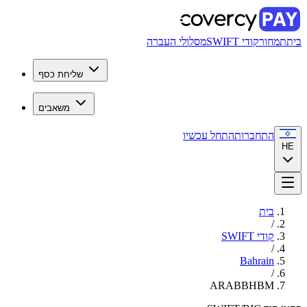
בית
תמחור
קודי SWIFT
מסלולי העברה
שליחת כסף
משאבים
התחברות
התחל עכשיו
HE
בית
/
קודי SWIFT
/
Bahrain
/
ARABBHBM