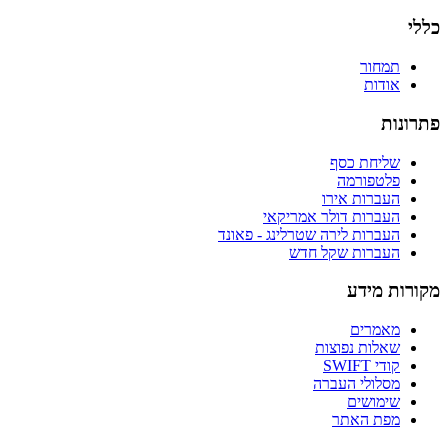
כללי
תמחור
אודות
פתרונות
שליחת כסף
פלטפורמה
העברות אירו
העברות דולר אמריקאי
העברות לירה שטרלינג - פאונד
העברות שקל חדש
מקורות מידע
מאמרים
שאלות נפוצות
קודי SWIFT
מסלולי העברה
שימושים
מפת האתר