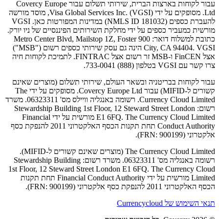
עבור לקוחות בארצות הברית, שירותי תשלום עבור Covercy Europe
Ltd. מסופקים על ידי Visa Global Services Inc. (VGSI), מוסד מורשה
להעברת כספים (NMLS ID 181032) במדינות המפורטות כאן. VGSI
מורשית כמעביר כספים על ידי מחלקת השירותים הפיננסיים של ניו יורק.
כתובת למשלוח דואר: 900 Metro Center Blvd, Mailstop 1Z, Foster
City, CA 94404. VGSI הינה גם עסק שירותי כספים רשום ("MSB")
אצל FinCEN ו-MSB זר רשום אצל FINTRAC. לתמיכת לקוחות חיה
צרו קשר עם VGSI בטלפון (888) 733-0041.
עבור לקוחות בבריטניה ובשאר העולם, שירותי תשלום (מוצרים שאינם
קשורים ל-MIFID) עבור Covercy Europe Ltd. מסופקים על ידי The
Currency Cloud Limited. רשומה באנגליה וויילס מס' 06323311. משרד
רשום: Stewardship Building 1st Floor, 12 Steward Street London
E1 6FQ. The Currency Cloud Limited מורשית על ידי Financial
Conduct Authority תחת תקנות הכסף האלקטרוני 2011 להנפקת כסף
אלקטרוני (FRN: 900199).
The Currency Cloud Limited (מוצרים שאינם קשורים ל-MIFID).
רשומה באנגליה מס' 06323311. משרד רשום: Stewardship Building
1st Floor, 12 Steward Street London E1 6FQ. The Currency Cloud
Limited מורשית על ידי Financial Conduct Authority תחת תקנות
הכסף האלקטרוני 2011 להנפקת כסף אלקטרוני (FRN: 900199).
תנאי השימוש של Currencycloud