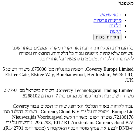
משפטי
תנאי שימוש
מדיניות פרטיות
תלונות
תקנות
הגדרות עוגיות
כל העדויות, הסקירות, הדעות או חקרי המקרה המוצגים באתר שלנו
עשויים שלא להיות מייצגים עבור כל הלקוחות. התוצאות עשויות
להשתנות והלקוחות מסכימים להמשיך על אחריותם.
Covercy Europe Limited. רשומה באנגליה מס' 675000. משרד רשום: 5
Elstree Gate, Elstree Way, Borehamwood, Hertforshire, WD6 1JD,
UK.
Covercy Technological Trading Limited. רשומה בישראל מס' 57797.
משרד רשום: בית גיבור ספורט, מנחם בגין 7, רמת גן 5268102.
עבור לקוחות באזור הכלכלי האירופי, שירותי תשלום עבור Covercy
Europe Ltd. מסופקים על ידי CurrencyCloud B.V.. רשומה בהולנד מס'
72186178. משרד רשום: משרד ראשי: Nieuwezijds Voorburgwal
296-298, 1012 RT Amsterdam. Currencycloud B.V. מורשית על ידי
ה-DNB לבצע את עסקי מוסד הכסף האלקטרוני (מספר יחס: R142701).