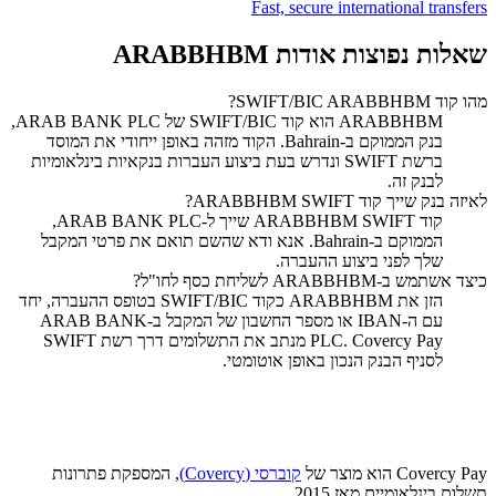
Fast, secure international transfers
שאלות נפוצות אודות ARABBHBM
מהו קוד SWIFT/BIC ARABBHBM?
‏ARABBHBM הוא קוד SWIFT/BIC של ARAB BANK PLC,
בנק הממוקם ב-Bahrain. הקוד מזהה באופן ייחודי את המוסד
ברשת SWIFT ונדרש בעת ביצוע העברות בנקאיות בינלאומיות
לבנק זה.
לאיזה בנק שייך קוד SWIFT ‏ARABBHBM?
קוד SWIFT ‏ARABBHBM שייך ל-ARAB BANK PLC,
הממוקם ב-Bahrain. אנא ודא שהשם תואם את פרטי המקבל
שלך לפני ביצוע ההעברה.
כיצד אשתמש ב-ARABBHBM לשליחת כסף לחו"ל?
הזן את ARABBHBM כקוד SWIFT/BIC בטופס ההעברה, יחד
עם ה-IBAN או מספר החשבון של המקבל ב-ARAB BANK
PLC. Covercy Pay מנתב את התשלומים דרך רשת SWIFT
לסניף הבנק הנכון באופן אוטומטי.
Covercy Pay הוא מוצר של
קוברסי (Covercy)
, המספקת פתרונות
תשלום בינלאומיים מאז 2015.