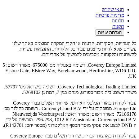
תנאי שימוש
מדיניות פרטיות
תלונות
תקנות
הגדרות עוגיות
כל העדויות, הסקירות, הדעות או חקרי המקרה המוצגים באתר שלנו
עשויים שלא להיות מייצגים עבור כל הלקוחות. התוצאות עשויות
להשתנות והלקוחות מסכימים להמשיך על אחריותם.
Covercy Europe Limited. רשומה באנגליה מס' 675000. משרד רשום: 5
Elstree Gate, Elstree Way, Borehamwood, Hertforshire, WD6 1JD,
UK.
Covercy Technological Trading Limited. רשומה בישראל מס' 57797.
משרד רשום: בית גיבור ספורט, מנחם בגין 7, רמת גן 5268102.
עבור לקוחות באזור הכלכלי האירופי, שירותי תשלום עבור Covercy
Europe Ltd. מסופקים על ידי CurrencyCloud B.V.. רשומה בהולנד מס'
72186178. משרד רשום: משרד ראשי: Nieuwezijds Voorburgwal
296-298, 1012 RT Amsterdam. Currencycloud B.V. מורשית על ידי
ה-DNB לבצע את עסקי מוסד הכסף האלקטרוני (מספר יחס: R142701).
עבור לקוחות בארצות הברית, שירותי תשלום עבור Covercy Europe