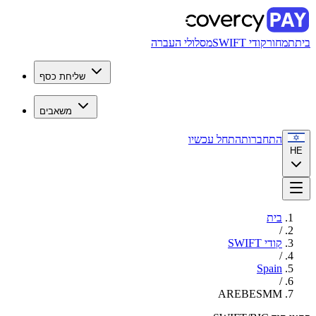
בית
תמחור
קודי SWIFT
מסלולי העברה
שליחת כסף
משאבים
התחברות
התחל עכשיו
HE
בית
/
קודי SWIFT
/
Spain
/
AREBESMM