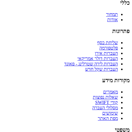
כללי
תמחור
אודות
פתרונות
שליחת כסף
פלטפורמה
העברות אירו
העברות דולר אמריקאי
העברות לירה שטרלינג - פאונד
העברות שקל חדש
מקורות מידע
מאמרים
שאלות נפוצות
קודי SWIFT
מסלולי העברה
שימושים
מפת האתר
משפטי