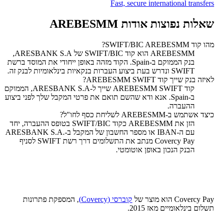
Fast, secure international transfers
שאלות נפוצות אודות AREBESMM
מהו קוד SWIFT/BIC AREBESMM?
‏AREBESMM הוא קוד SWIFT/BIC של ARESBANK S.A,
בנק הממוקם ב-Spain. הקוד מזהה באופן ייחודי את המוסד ברשת
SWIFT ונדרש בעת ביצוע העברות בנקאיות בינלאומיות לבנק זה.
לאיזה בנק שייך קוד SWIFT ‏AREBESMM?
קוד SWIFT ‏AREBESMM שייך ל-ARESBANK S.A, הממוקם
ב-Spain. אנא ודא שהשם תואם את פרטי המקבל שלך לפני ביצוע
ההעברה.
כיצד אשתמש ב-AREBESMM לשליחת כסף לחו"ל?
הזן את AREBESMM כקוד SWIFT/BIC בטופס ההעברה, יחד
עם ה-IBAN או מספר החשבון של המקבל ב-ARESBANK S.A.
Covercy Pay מנתב את התשלומים דרך רשת SWIFT לסניף
הבנק הנכון באופן אוטומטי.
Covercy Pay הוא מוצר של
קוברסי (Covercy)
, המספקת פתרונות
תשלום בינלאומיים מאז 2015.