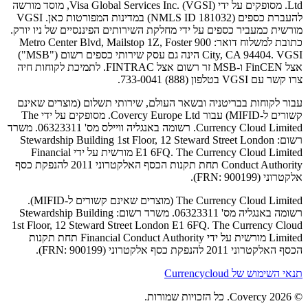
Ltd. מסופקים על ידי Visa Global Services Inc. (VGSI), מוסד מורשה
להעברת כספים (NMLS ID 181032) במדינות המפורטות כאן. VGSI
מורשית כמעביר כספים על ידי מחלקת השירותים הפיננסיים של ניו יורק.
כתובת למשלוח דואר: 900 Metro Center Blvd, Mailstop 1Z, Foster
City, CA 94404. VGSI הינה גם עסק שירותי כספים רשום ("MSB")
אצל FinCEN ו-MSB זר רשום אצל FINTRAC. לתמיכת לקוחות חיה
צרו קשר עם VGSI בטלפון (888) 733-0041.
עבור לקוחות בבריטניה ובשאר העולם, שירותי תשלום (מוצרים שאינם
קשורים ל-MIFID) עבור Covercy Europe Ltd. מסופקים על ידי The
Currency Cloud Limited. רשומה באנגליה וויילס מס' 06323311. משרד
רשום: Stewardship Building 1st Floor, 12 Steward Street London
E1 6FQ. The Currency Cloud Limited מורשית על ידי Financial
Conduct Authority תחת תקנות הכסף האלקטרוני 2011 להנפקת כסף
אלקטרוני (FRN: 900199).
The Currency Cloud Limited (מוצרים שאינם קשורים ל-MIFID).
רשומה באנגליה מס' 06323311. משרד רשום: Stewardship Building
1st Floor, 12 Steward Street London E1 6FQ. The Currency Cloud
Limited מורשית על ידי Financial Conduct Authority תחת תקנות
הכסף האלקטרוני 2011 להנפקת כסף אלקטרוני (FRN: 900199).
תנאי השימוש של Currencycloud
© 2026 Covercy. כל הזכויות שמורות.