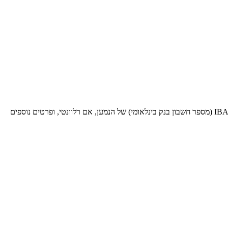
בעת שליחת כסף לעסקאות בינלאומיות לבנק ספציפי זה, תזדקק לקוד SWIFT BIC זה (קוד זיהוי בנק - Bank Identifier Code). ספק אותו יחד עם ה-IBAN (מספר חשבון בנק בינלאומי) של הנמען, אם רלוונטי, ופרטים נוספים