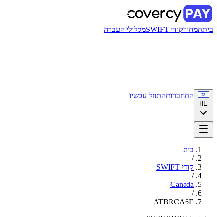
בית
תמחור
קודי SWIFT
מסלולי העברה
התחברות
התחל עכשיו
HE
בית
/
קודי SWIFT
/
Canada
/
ATBRCA6E