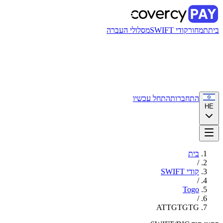
בית
תמחור
קודי SWIFT
מסלולי העברה
התחברות
התחל עכשיו
HE
בית
/
קודי SWIFT
/
Togo
/
ATTGTGTG