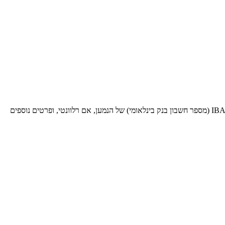
בעת שליחת כסף לעסקאות בינלאומיות לבנק ספציפי זה, תזדקק לקוד SWIFT BIC זה (קוד זיהוי בנק - Bank Identifier Code). ספק אותו יחד עם ה-IBAN (מספר חשבון בנק בינלאומי) של הנמען, אם רלוונטי, ופרטים נוספים