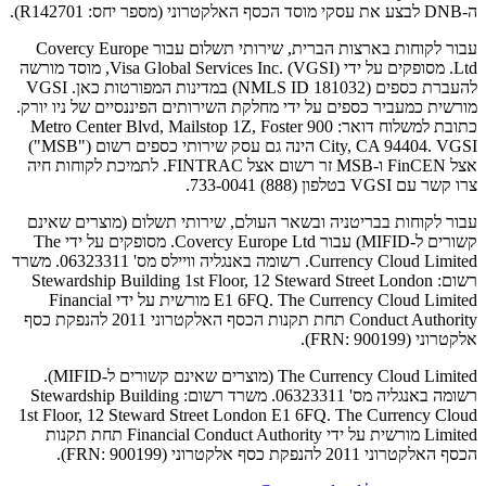
ה-DNB לבצע את עסקי מוסד הכסף האלקטרוני (מספר יחס: R142701).
עבור לקוחות בארצות הברית, שירותי תשלום עבור Covercy Europe
Ltd. מסופקים על ידי Visa Global Services Inc. (VGSI), מוסד מורשה
להעברת כספים (NMLS ID 181032) במדינות המפורטות כאן. VGSI
מורשית כמעביר כספים על ידי מחלקת השירותים הפיננסיים של ניו יורק.
כתובת למשלוח דואר: 900 Metro Center Blvd, Mailstop 1Z, Foster
City, CA 94404. VGSI הינה גם עסק שירותי כספים רשום ("MSB")
אצל FinCEN ו-MSB זר רשום אצל FINTRAC. לתמיכת לקוחות חיה
צרו קשר עם VGSI בטלפון (888) 733-0041.
עבור לקוחות בבריטניה ובשאר העולם, שירותי תשלום (מוצרים שאינם
קשורים ל-MIFID) עבור Covercy Europe Ltd. מסופקים על ידי The
Currency Cloud Limited. רשומה באנגליה וויילס מס' 06323311. משרד
רשום: Stewardship Building 1st Floor, 12 Steward Street London
E1 6FQ. The Currency Cloud Limited מורשית על ידי Financial
Conduct Authority תחת תקנות הכסף האלקטרוני 2011 להנפקת כסף
אלקטרוני (FRN: 900199).
The Currency Cloud Limited (מוצרים שאינם קשורים ל-MIFID).
רשומה באנגליה מס' 06323311. משרד רשום: Stewardship Building
1st Floor, 12 Steward Street London E1 6FQ. The Currency Cloud
Limited מורשית על ידי Financial Conduct Authority תחת תקנות
הכסף האלקטרוני 2011 להנפקת כסף אלקטרוני (FRN: 900199).