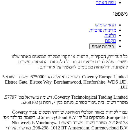
מפת האתר
משפטי
תנאי שימוש
מדיניות פרטיות
תלונות
תקנות
הגדרות עוגיות
כל העדויות, הסקירות, הדעות או חקרי המקרה המוצגים באתר שלנו
עשויים שלא להיות מייצגים עבור כל הלקוחות. התוצאות עשויות
להשתנות והלקוחות מסכימים להמשיך על אחריותם.
Covercy Europe Limited. רשומה באנגליה מס' 675000. משרד רשום: 5
Elstree Gate, Elstree Way, Borehamwood, Hertforshire, WD6 1JD,
UK.
Covercy Technological Trading Limited. רשומה בישראל מס' 57797.
משרד רשום: בית גיבור ספורט, מנחם בגין 7, רמת גן 5268102.
עבור לקוחות באזור הכלכלי האירופי, שירותי תשלום עבור Covercy
Europe Ltd. מסופקים על ידי CurrencyCloud B.V.. רשומה בהולנד מס'
72186178. משרד רשום: משרד ראשי: Nieuwezijds Voorburgwal
296-298, 1012 RT Amsterdam. Currencycloud B.V. מורשית על ידי