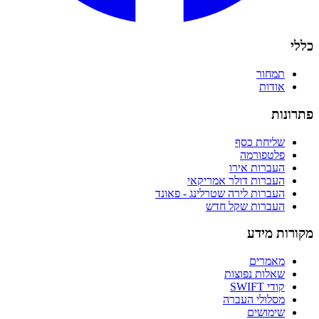
כללי
תמחור
אודות
פתרונות
שליחת כסף
פלטפורמה
העברות אירו
העברות דולר אמריקאי
העברות לירה שטרלינג - פאונד
העברות שקל חדש
מקורות מידע
מאמרים
שאלות נפוצות
קודי SWIFT
מסלולי העברה
שימושים