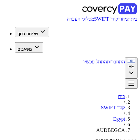
בית
תמחור
קודי SWIFT
מסלולי העברה
שליחת כסף
משאבים
התחברות
התחל עכשיו
HE
בית
/
קודי SWIFT
/
Egypt
/
AUDBEGCA