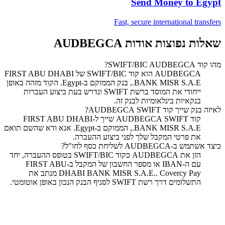
Send Money to
Egypt
Fast, secure international transfers
שאלות נפוצות אודות AUDBEGCA
מהו קוד SWIFT/BIC AUDBEGCA?
‏AUDBEGCA הוא קוד SWIFT/BIC של FIRST ABU DHABI
BANK MISR S.A.E., בנק הממוקם ב-Egypt. הקוד מזהה באופן
ייחודי את המוסד ברשת SWIFT ונדרש בעת ביצוע העברות
בנקאיות בינלאומיות לבנק זה.
לאיזה בנק שייך קוד SWIFT ‏AUDBEGCA?
קוד SWIFT ‏AUDBEGCA שייך ל-FIRST ABU DHABI
BANK MISR S.A.E., הממוקם ב-Egypt. אנא ודא שהשם תואם
את פרטי המקבל שלך לפני ביצוע ההעברה.
כיצד אשתמש ב-AUDBEGCA לשליחת כסף לחו"ל?
הזן את AUDBEGCA כקוד SWIFT/BIC בטופס ההעברה, יחד
עם ה-IBAN או מספר החשבון של המקבל ב-FIRST ABU
DHABI BANK MISR S.A.E.. Covercy Pay מנתב את
התשלומים דרך רשת SWIFT לסניף הבנק הנכון באופן אוטומטי.