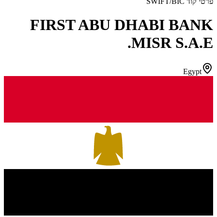
פרטי קוד SWIFT/BIC
FIRST ABU DHABI BANK
MISR S.A.E.
Egypt