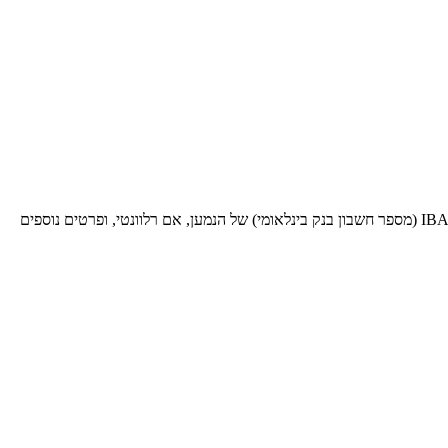
בעת שליחת כסף לעסקאות בינלאומיות לבנק ספציפי זה, תזדקק לקוד SWIFT BIC זה (קוד זיהוי בנק - Bank Identifier Code). ספק אותו יחד עם ה-IBAN (מספר חשבון בנק בינלאומי) של הנמען, אם רלוונטי, ופרטים נוספים