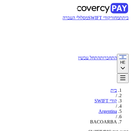
בית
תמחור
קודי SWIFT
מסלולי העברה
התחברות
התחל עכשיו
HE
בית
/
קודי SWIFT
/
Argentina
/
BACOARBA