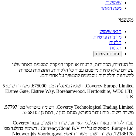
שימושים
מפת האתר
משפטי
תנאי שימוש
מדיניות פרטיות
תלונות
תקנות
הגדרות עוגיות
כל העדויות, הסקירות, הדעות או חקרי המקרה המוצגים באתר שלנו
עשויים שלא להיות מייצגים עבור כל הלקוחות. התוצאות עשויות
להשתנות והלקוחות מסכימים להמשיך על אחריותם.
Covercy Europe Limited. רשומה באנגליה מס' 675000. משרד רשום: 5
Elstree Gate, Elstree Way, Borehamwood, Hertforshire, WD6 1JD,
UK.
Covercy Technological Trading Limited. רשומה בישראל מס' 57797.
משרד רשום: בית גיבור ספורט, מנחם בגין 7, רמת גן 5268102.
עבור לקוחות באזור הכלכלי האירופי, שירותי תשלום עבור Covercy
Europe Ltd. מסופקים על ידי CurrencyCloud B.V.. רשומה בהולנד מס'
72186178. משרד רשום: משרד ראשי: Nieuwezijds Voorburgwal