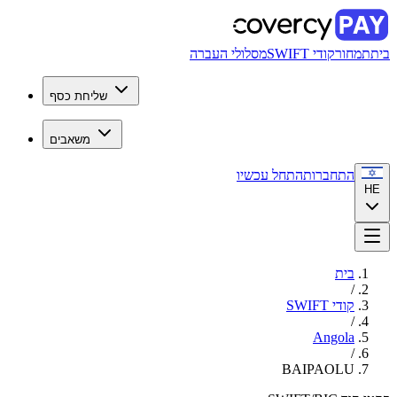
בית
תמחור
קודי SWIFT
מסלולי העברה
שליחת כסף
משאבים
התחברות
התחל עכשיו
HE
בית
/
קודי SWIFT
/
Angola
/
BAIPAOLU