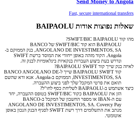
Send Money to
Angola
Fast, secure international transfers
שאלות נפוצות אודות BAIPAOLU
מהו קוד SWIFT/BIC BAIPAOLU?
‏BAIPAOLU הוא קוד SWIFT/BIC של BANCO
ANGOLANO DE INVESTIMENTOS, SA, בנק הממוקם ב-
Angola. הקוד מזהה באופן ייחודי את המוסד ברשת SWIFT
ונדרש בעת ביצוע העברות בנקאיות בינלאומיות לבנק זה.
לאיזה בנק שייך קוד SWIFT ‏BAIPAOLU?
קוד SWIFT ‏BAIPAOLU שייך ל-BANCO ANGOLANO DE
INVESTIMENTOS, SA, הממוקם ב-Angola. אנא ודא שהשם
תואם את פרטי המקבל שלך לפני ביצוע ההעברה.
כיצד אשתמש ב-BAIPAOLU לשליחת כסף לחו"ל?
הזן את BAIPAOLU כקוד SWIFT/BIC בטופס ההעברה, יחד
עם ה-IBAN או מספר החשבון של המקבל ב-BANCO
ANGOLANO DE INVESTIMENTOS, SA. Covercy Pay
מנתב את התשלומים דרך רשת SWIFT לסניף הבנק הנכון באופן
אוטומטי.