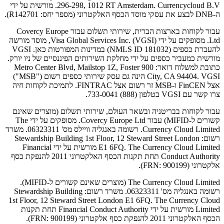
296-298, 1012 RT Amsterdam. Currencycloud B.V. מורשית על ידי
ה-DNB לבצע את עסקי מוסד הכסף האלקטרוני (מספר יחס: R142701).
עבור לקוחות בארצות הברית, שירותי תשלום עבור Covercy Europe
Ltd. מסופקים על ידי Visa Global Services Inc. (VGSI), מוסד מורשה
להעברת כספים (NMLS ID 181032) במדינות המפורטות כאן. VGSI
מורשית כמעביר כספים על ידי מחלקת השירותים הפיננסיים של ניו יורק.
כתובת למשלוח דואר: 900 Metro Center Blvd, Mailstop 1Z, Foster
City, CA 94404. VGSI הינה גם עסק שירותי כספים רשום ("MSB")
אצל FinCEN ו-MSB זר רשום אצל FINTRAC. לתמיכת לקוחות חיה
צרו קשר עם VGSI בטלפון (888) 733-0041.
עבור לקוחות בבריטניה ובשאר העולם, שירותי תשלום (מוצרים שאינם
קשורים ל-MIFID) עבור Covercy Europe Ltd. מסופקים על ידי The
Currency Cloud Limited. רשומה באנגליה וויילס מס' 06323311. משרד
רשום: Stewardship Building 1st Floor, 12 Steward Street London
E1 6FQ. The Currency Cloud Limited מורשית על ידי Financial
Conduct Authority תחת תקנות הכסף האלקטרוני 2011 להנפקת כסף
אלקטרוני (FRN: 900199).
The Currency Cloud Limited (מוצרים שאינם קשורים ל-MIFID).
רשומה באנגליה מס' 06323311. משרד רשום: Stewardship Building
1st Floor, 12 Steward Street London E1 6FQ. The Currency Cloud
Limited מורשית על ידי Financial Conduct Authority תחת תקנות
הכסף האלקטרוני 2011 להנפקת כסף אלקטרוני (FRN: 900199).