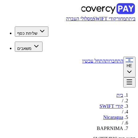
בית
תמחור
קודי SWIFT
מסלולי העברה
שליחת כסף
משאבים
התחברות
התחל עכשיו
HE
בית
/
קודי SWIFT
/
Nicaragua
/
BAPRNIMA