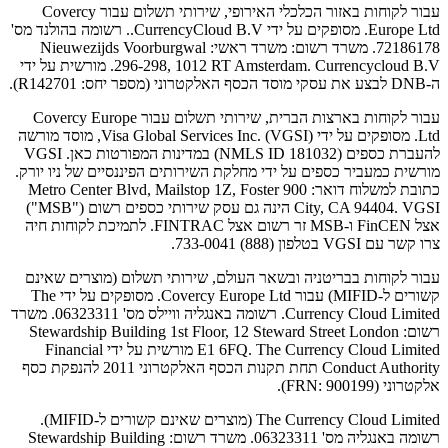
עבור לקוחות באזור הכלכלי האירופי, שירותי תשלום עבור Covercy
Europe Ltd. מסופקים על ידי CurrencyCloud B.V.. רשומה בהולנד מס'
72186178. משרד רשום: משרד ראשי: Nieuwezijds Voorburgwal
296-298, 1012 RT Amsterdam. Currencycloud B.V. מורשית על ידי
ה-DNB לבצע את עסקי מוסד הכסף האלקטרוני (מספר יחס: R142701).
עבור לקוחות בארצות הברית, שירותי תשלום עבור Covercy Europe
Ltd. מסופקים על ידי Visa Global Services Inc. (VGSI), מוסד מורשה
להעברת כספים (NMLS ID 181032) במדינות המפורטות כאן. VGSI
מורשית כמעביר כספים על ידי מחלקת השירותים הפיננסיים של ניו יורק.
כתובת למשלוח דואר: 900 Metro Center Blvd, Mailstop 1Z, Foster
City, CA 94404. VGSI הינה גם עסק שירותי כספים רשום ("MSB")
אצל FinCEN ו-MSB זר רשום אצל FINTRAC. לתמיכת לקוחות חיה
צרו קשר עם VGSI בטלפון (888) 733-0041.
עבור לקוחות בבריטניה ובשאר העולם, שירותי תשלום (מוצרים שאינם
קשורים ל-MIFID) עבור Covercy Europe Ltd. מסופקים על ידי The
Currency Cloud Limited. רשומה באנגליה וויילס מס' 06323311. משרד
רשום: Stewardship Building 1st Floor, 12 Steward Street London
E1 6FQ. The Currency Cloud Limited מורשית על ידי Financial
Conduct Authority תחת תקנות הכסף האלקטרוני 2011 להנפקת כסף
אלקטרוני (FRN: 900199).
The Currency Cloud Limited (מוצרים שאינם קשורים ל-MIFID).
רשומה באנגליה מס' 06323311. משרד רשום: Stewardship Building