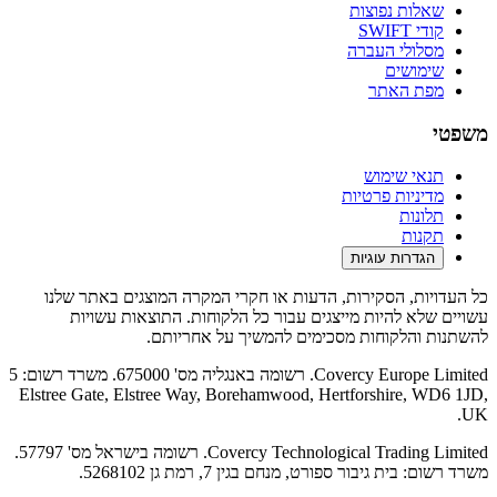
שאלות נפוצות
קודי SWIFT
מסלולי העברה
שימושים
מפת האתר
משפטי
תנאי שימוש
מדיניות פרטיות
תלונות
תקנות
הגדרות עוגיות
כל העדויות, הסקירות, הדעות או חקרי המקרה המוצגים באתר שלנו
עשויים שלא להיות מייצגים עבור כל הלקוחות. התוצאות עשויות
להשתנות והלקוחות מסכימים להמשיך על אחריותם.
Covercy Europe Limited. רשומה באנגליה מס' 675000. משרד רשום: 5
Elstree Gate, Elstree Way, Borehamwood, Hertforshire, WD6 1JD,
UK.
Covercy Technological Trading Limited. רשומה בישראל מס' 57797.
משרד רשום: בית גיבור ספורט, מנחם בגין 7, רמת גן 5268102.