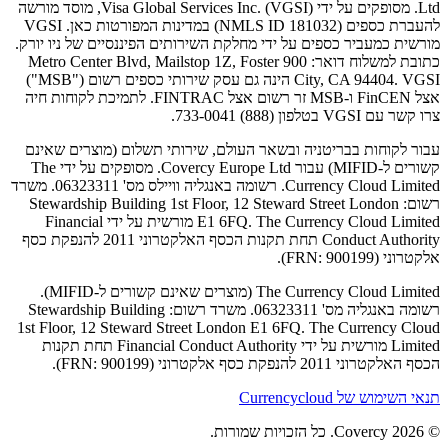
Ltd. מסופקים על ידי Visa Global Services Inc. (VGSI), מוסד מורשה
להעברת כספים (NMLS ID 181032) במדינות המפורטות כאן. VGSI
מורשית כמעביר כספים על ידי מחלקת השירותים הפיננסיים של ניו יורק.
כתובת למשלוח דואר: 900 Metro Center Blvd, Mailstop 1Z, Foster
City, CA 94404. VGSI הינה גם עסק שירותי כספים רשום ("MSB")
אצל FinCEN ו-MSB זר רשום אצל FINTRAC. לתמיכת לקוחות חיה
צרו קשר עם VGSI בטלפון (888) 733-0041.
עבור לקוחות בבריטניה ובשאר העולם, שירותי תשלום (מוצרים שאינם
קשורים ל-MIFID) עבור Covercy Europe Ltd. מסופקים על ידי The
Currency Cloud Limited. רשומה באנגליה וויילס מס' 06323311. משרד
רשום: Stewardship Building 1st Floor, 12 Steward Street London
E1 6FQ. The Currency Cloud Limited מורשית על ידי Financial
Conduct Authority תחת תקנות הכסף האלקטרוני 2011 להנפקת כסף
אלקטרוני (FRN: 900199).
The Currency Cloud Limited (מוצרים שאינם קשורים ל-MIFID).
רשומה באנגליה מס' 06323311. משרד רשום: Stewardship Building
1st Floor, 12 Steward Street London E1 6FQ. The Currency Cloud
Limited מורשית על ידי Financial Conduct Authority תחת תקנות
הכסף האלקטרוני 2011 להנפקת כסף אלקטרוני (FRN: 900199).
תנאי השימוש של Currencycloud
© 2026 Covercy. כל הזכויות שמורות.