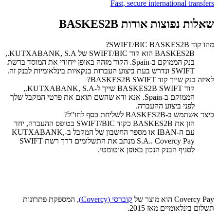
Fast, secure international transfers
שאלות נפוצות אודות BASKES2B
מהו קוד SWIFT/BIC BASKES2B?
‏BASKES2B הוא קוד SWIFT/BIC של KUTXABANK, S.A.,
בנק הממוקם ב-Spain. הקוד מזהה באופן ייחודי את המוסד ברשת
SWIFT ונדרש בעת ביצוע העברות בנקאיות בינלאומיות לבנק זה.
לאיזה בנק שייך קוד SWIFT ‏BASKES2B?
קוד SWIFT ‏BASKES2B שייך ל-KUTXABANK, S.A.,
הממוקם ב-Spain. אנא ודא שהשם תואם את פרטי המקבל שלך
לפני ביצוע ההעברה.
כיצד אשתמש ב-BASKES2B לשליחת כסף לחו"ל?
הזן את BASKES2B כקוד SWIFT/BIC בטופס ההעברה, יחד
עם ה-IBAN או מספר החשבון של המקבל ב-KUTXABANK,
S.A.. Covercy Pay מנתב את התשלומים דרך רשת SWIFT
לסניף הבנק הנכון באופן אוטומטי.
Covercy Pay הוא מוצר של
קוברסי (Covercy)
, המספקת פתרונות
תשלום בינלאומיים מאז 2015.