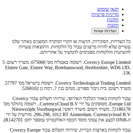
תנאי שימוש
מדיניות פרטיות
תלונות
תקנות
הגדרות עוגיות
כל העדויות, הסקירות, הדעות או חקרי המקרה המוצגים באתר שלנו
עשויים שלא להיות מייצגים עבור כל הלקוחות. התוצאות עשויות
להשתנות והלקוחות מסכימים להמשיך על אחריותם.
Covercy Europe Limited. רשומה באנגליה מס' 675000. משרד רשום: 5
Elstree Gate, Elstree Way, Borehamwood, Hertforshire, WD6 1JD,
UK.
Covercy Technological Trading Limited. רשומה בישראל מס' 57797.
משרד רשום: בית גיבור ספורט, מנחם בגין 7, רמת גן 5268102.
עבור לקוחות באזור הכלכלי האירופי, שירותי תשלום עבור Covercy
Europe Ltd. מסופקים על ידי CurrencyCloud B.V.. רשומה בהולנד מס'
72186178. משרד רשום: משרד ראשי: Nieuwezijds Voorburgwal
296-298, 1012 RT Amsterdam. Currencycloud B.V. מורשית על ידי
ה-DNB לבצע את עסקי מוסד הכסף האלקטרוני (מספר יחס: R142701).
עבור לקוחות בארצות הברית, שירותי תשלום עבור Covercy Europe