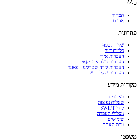
כללי
תמחור
אודות
פתרונות
שליחת כסף
פלטפורמה
העברות אירו
העברות דולר אמריקאי
העברות לירה שטרלינג - פאונד
העברות שקל חדש
מקורות מידע
מאמרים
שאלות נפוצות
קודי SWIFT
מסלולי העברה
שימושים
מפת האתר
משפטי