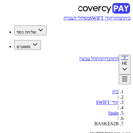
בית
תמחור
קודי SWIFT
מסלולי העברה
שליחת כסף
משאבים
התחברות
התחל עכשיו
HE
בית
/
קודי SWIFT
/
Spain
/
BASKES2B