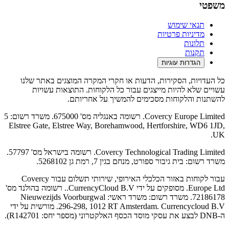
משפטי
תנאי שימוש
מדיניות פרטיות
תלונות
תקנות
הגדרות עוגיות
כל העדויות, הסקירות, הדעות או חקרי המקרה המוצגים באתר שלנו
עשויים שלא להיות מייצגים עבור כל הלקוחות. התוצאות עשויות
להשתנות והלקוחות מסכימים להמשיך על אחריותם.
Covercy Europe Limited. רשומה באנגליה מס' 675000. משרד רשום: 5
Elstree Gate, Elstree Way, Borehamwood, Hertforshire, WD6 1JD,
UK.
Covercy Technological Trading Limited. רשומה בישראל מס' 57797.
משרד רשום: בית גיבור ספורט, מנחם בגין 7, רמת גן 5268102.
עבור לקוחות באזור הכלכלי האירופי, שירותי תשלום עבור Covercy
Europe Ltd. מסופקים על ידי CurrencyCloud B.V.. רשומה בהולנד מס'
72186178. משרד רשום: משרד ראשי: Nieuwezijds Voorburgwal
296-298, 1012 RT Amsterdam. Currencycloud B.V. מורשית על ידי
ה-DNB לבצע את עסקי מוסד הכסף האלקטרוני (מספר יחס: R142701).