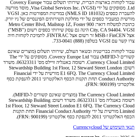
עבור לקוחות בארצות הברית, שירותי תשלום עבור Covercy Europe
Ltd. מסופקים על ידי Visa Global Services Inc. (VGSI), מוסד מורשה
להעברת כספים (NMLS ID 181032) במדינות המפורטות כאן. VGSI
מורשית כמעביר כספים על ידי מחלקת השירותים הפיננסיים של ניו יורק.
כתובת למשלוח דואר: 900 Metro Center Blvd, Mailstop 1Z, Foster
City, CA 94404. VGSI הינה גם עסק שירותי כספים רשום ("MSB")
אצל FinCEN ו-MSB זר רשום אצל FINTRAC. לתמיכת לקוחות חיה
צרו קשר עם VGSI בטלפון (888) 733-0041.
עבור לקוחות בבריטניה ובשאר העולם, שירותי תשלום (מוצרים שאינם
קשורים ל-MIFID) עבור Covercy Europe Ltd. מסופקים על ידי The
Currency Cloud Limited. רשומה באנגליה וויילס מס' 06323311. משרד
רשום: Stewardship Building 1st Floor, 12 Steward Street London
E1 6FQ. The Currency Cloud Limited מורשית על ידי Financial
Conduct Authority תחת תקנות הכסף האלקטרוני 2011 להנפקת כסף
אלקטרוני (FRN: 900199).
The Currency Cloud Limited (מוצרים שאינם קשורים ל-MIFID).
רשומה באנגליה מס' 06323311. משרד רשום: Stewardship Building
1st Floor, 12 Steward Street London E1 6FQ. The Currency Cloud
Limited מורשית על ידי Financial Conduct Authority תחת תקנות
הכסף האלקטרוני 2011 להנפקת כסף אלקטרוני (FRN: 900199).
תנאי השימוש של Currencycloud