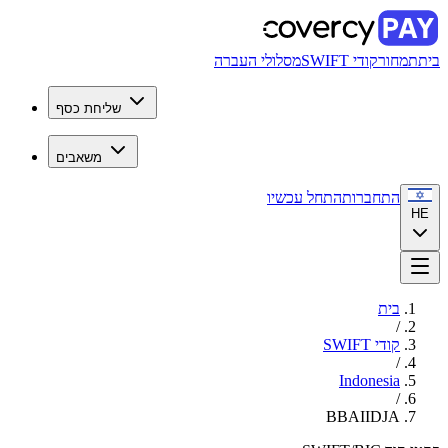
בית
תמחור
קודי SWIFT
מסלולי העברה
שליחת כסף
משאבים
התחברות
התחל עכשיו
HE
בית
/
קודי SWIFT
/
Indonesia
/
BBAIIDJA