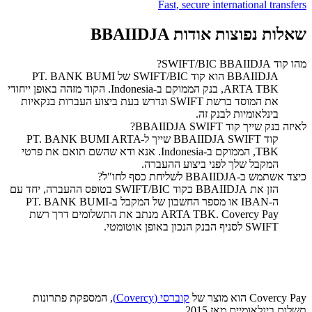
Fast, secure international transfers
שאלות נפוצות אודות BBAIIDJA
מהו קוד SWIFT/BIC BBAIIDJA?
‏BBAIIDJA הוא קוד SWIFT/BIC של PT. BANK BUMI
ARTA TBK, בנק הממוקם ב-Indonesia. הקוד מזהה באופן ייחודי
את המוסד ברשת SWIFT ונדרש בעת ביצוע העברות בנקאיות
בינלאומיות לבנק זה.
לאיזה בנק שייך קוד SWIFT ‏BBAIIDJA?
קוד SWIFT ‏BBAIIDJA שייך ל-PT. BANK BUMI ARTA
TBK, הממוקם ב-Indonesia. אנא ודא שהשם תואם את פרטי
המקבל שלך לפני ביצוע ההעברה.
כיצד אשתמש ב-BBAIIDJA לשליחת כסף לחו"ל?
הזן את BBAIIDJA כקוד SWIFT/BIC בטופס ההעברה, יחד עם
ה-IBAN או מספר החשבון של המקבל ב-PT. BANK BUMI
ARTA TBK. Covercy Pay מנתב את התשלומים דרך רשת
SWIFT לסניף הבנק הנכון באופן אוטומטי.
Covercy Pay הוא מוצר של
קוברסי (Covercy)
, המספקת פתרונות
תשלום בינלאומיים מאז 2015.