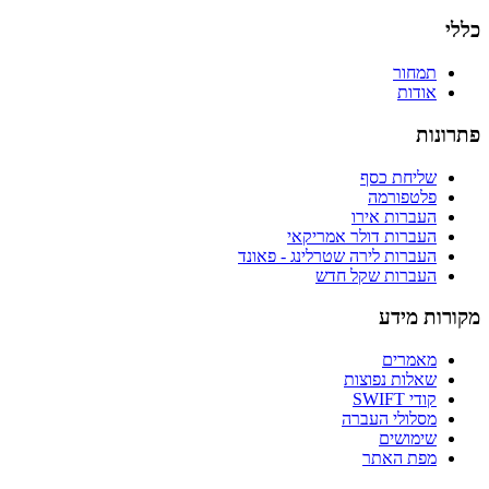
כללי
תמחור
אודות
פתרונות
שליחת כסף
פלטפורמה
העברות אירו
העברות דולר אמריקאי
העברות לירה שטרלינג - פאונד
העברות שקל חדש
מקורות מידע
מאמרים
שאלות נפוצות
קודי SWIFT
מסלולי העברה
שימושים
מפת האתר