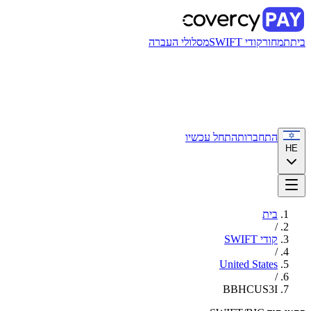
בית
תמחור
קודי SWIFT
מסלולי העברה
התחברות
התחל עכשיו
HE
בית
/
קודי SWIFT
/
United States
/
BBHCUS3I