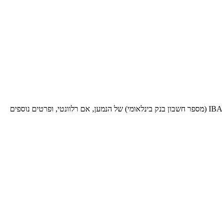
בעת שליחת כסף לעסקאות בינלאומיות לבנק ספציפי זה, תזדקק לקוד SWIFT BIC זה (קוד זיהוי בנק - Bank Identifier Code). ספק אותו יחד עם ה-IBAN (מספר חשבון בנק בינלאומי) של הנמען, אם רלוונטי, ופרטים נוספים