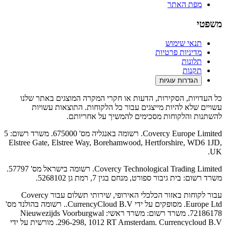
מפת האתר
משפטי
תנאי שימוש
מדיניות פרטיות
תלונות
תקנות
הגדרות עוגיות
כל העדויות, הסקירות, הדעות או חקרי המקרה המוצגים באתר שלנו
עשויים שלא להיות מייצגים עבור כל הלקוחות. התוצאות עשויות
להשתנות והלקוחות מסכימים להמשיך על אחריותם.
Covercy Europe Limited. רשומה באנגליה מס' 675000. משרד רשום: 5
Elstree Gate, Elstree Way, Borehamwood, Hertforshire, WD6 1JD,
UK.
Covercy Technological Trading Limited. רשומה בישראל מס' 57797.
משרד רשום: בית גיבור ספורט, מנחם בגין 7, רמת גן 5268102.
עבור לקוחות באזור הכלכלי האירופי, שירותי תשלום עבור Covercy
Europe Ltd. מסופקים על ידי CurrencyCloud B.V.. רשומה בהולנד מס'
72186178. משרד רשום: משרד ראשי: Nieuwezijds Voorburgwal
296-298, 1012 RT Amsterdam. Currencycloud B.V. מורשית על ידי