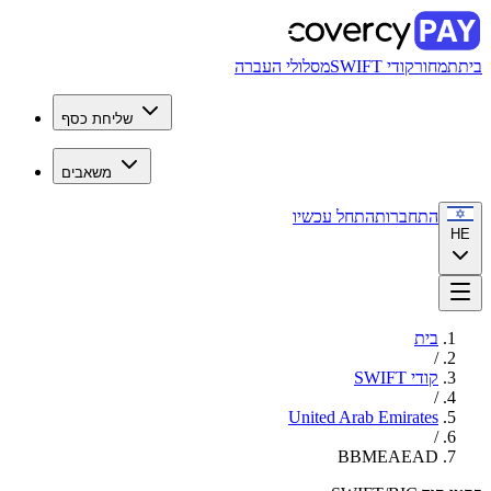
בית
תמחור
קודי SWIFT
מסלולי העברה
שליחת כסף
משאבים
התחברות
התחל עכשיו
HE
בית
/
קודי SWIFT
/
United Arab Emirates
/
BBMEAEAD