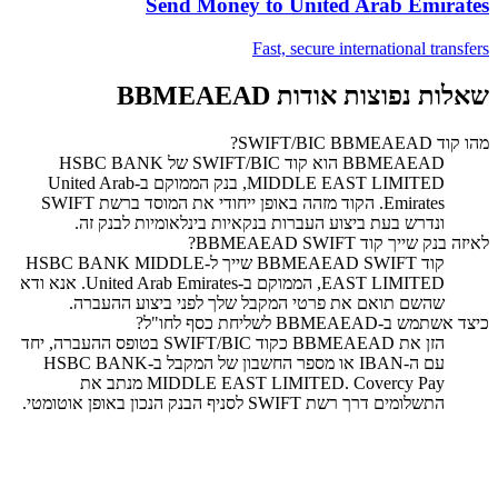
Send Money to
United Arab Emirates
Fast, secure international transfers
שאלות נפוצות אודות BBMEAEAD
מהו קוד SWIFT/BIC BBMEAEAD?
‏BBMEAEAD הוא קוד SWIFT/BIC של HSBC BANK
MIDDLE EAST LIMITED, בנק הממוקם ב-United Arab
Emirates. הקוד מזהה באופן ייחודי את המוסד ברשת SWIFT
ונדרש בעת ביצוע העברות בנקאיות בינלאומיות לבנק זה.
לאיזה בנק שייך קוד SWIFT ‏BBMEAEAD?
קוד SWIFT ‏BBMEAEAD שייך ל-HSBC BANK MIDDLE
EAST LIMITED, הממוקם ב-United Arab Emirates. אנא ודא
שהשם תואם את פרטי המקבל שלך לפני ביצוע ההעברה.
כיצד אשתמש ב-BBMEAEAD לשליחת כסף לחו"ל?
הזן את BBMEAEAD כקוד SWIFT/BIC בטופס ההעברה, יחד
עם ה-IBAN או מספר החשבון של המקבל ב-HSBC BANK
MIDDLE EAST LIMITED. Covercy Pay מנתב את
התשלומים דרך רשת SWIFT לסניף הבנק הנכון באופן אוטומטי.