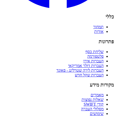
כללי
תמחור
אודות
פתרונות
שליחת כסף
פלטפורמה
העברות אירו
העברות דולר אמריקאי
העברות לירה שטרלינג - פאונד
העברות שקל חדש
מקורות מידע
מאמרים
שאלות נפוצות
קודי SWIFT
מסלולי העברה
שימושים