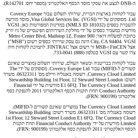
ה-DNB לבצע את עסקי מוסד הכסף האלקטרוני (מספר יחס: R142701).
עבור לקוחות בארצות הברית, שירותי תשלום עבור Covercy Europe
Ltd. מסופקים על ידי Visa Global Services Inc. (VGSI), מוסד מורשה
להעברת כספים (NMLS ID 181032) במדינות המפורטות כאן. VGSI
מורשית כמעביר כספים על ידי מחלקת השירותים הפיננסיים של ניו יורק.
כתובת למשלוח דואר: 900 Metro Center Blvd, Mailstop 1Z, Foster
City, CA 94404. VGSI הינה גם עסק שירותי כספים רשום ("MSB")
אצל FinCEN ו-MSB זר רשום אצל FINTRAC. לתמיכת לקוחות חיה
צרו קשר עם VGSI בטלפון (888) 733-0041.
עבור לקוחות בבריטניה ובשאר העולם, שירותי תשלום (מוצרים שאינם
קשורים ל-MIFID) עבור Covercy Europe Ltd. מסופקים על ידי The
Currency Cloud Limited. רשומה באנגליה וויילס מס' 06323311. משרד
רשום: Stewardship Building 1st Floor, 12 Steward Street London
E1 6FQ. The Currency Cloud Limited מורשית על ידי Financial
Conduct Authority תחת תקנות הכסף האלקטרוני 2011 להנפקת כסף
אלקטרוני (FRN: 900199).
The Currency Cloud Limited (מוצרים שאינם קשורים ל-MIFID).
רשומה באנגליה מס' 06323311. משרד רשום: Stewardship Building
1st Floor, 12 Steward Street London E1 6FQ. The Currency Cloud
Limited מורשית על ידי Financial Conduct Authority תחת תקנות
הכסף האלקטרוני 2011 להנפקת כסף אלקטרוני (FRN: 900199).