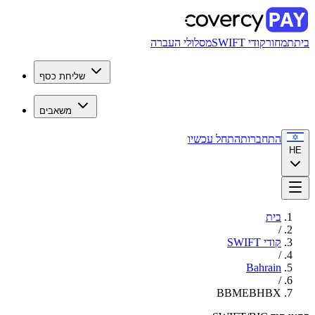
בית
תמחור
קודי SWIFT
מסלולי העברה
שליחת כסף
משאבים
התחברות
התחל עכשיו
HE
בית
/
קודי SWIFT
/
Bahrain
/
BBMEBHBX