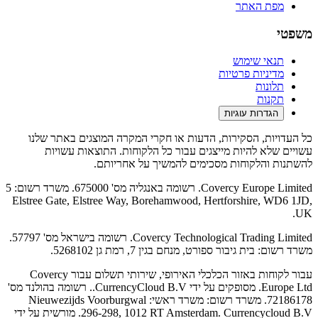
מפת האתר
משפטי
תנאי שימוש
מדיניות פרטיות
תלונות
תקנות
הגדרות עוגיות
כל העדויות, הסקירות, הדעות או חקרי המקרה המוצגים באתר שלנו
עשויים שלא להיות מייצגים עבור כל הלקוחות. התוצאות עשויות
להשתנות והלקוחות מסכימים להמשיך על אחריותם.
Covercy Europe Limited. רשומה באנגליה מס' 675000. משרד רשום: 5
Elstree Gate, Elstree Way, Borehamwood, Hertforshire, WD6 1JD,
UK.
Covercy Technological Trading Limited. רשומה בישראל מס' 57797.
משרד רשום: בית גיבור ספורט, מנחם בגין 7, רמת גן 5268102.
עבור לקוחות באזור הכלכלי האירופי, שירותי תשלום עבור Covercy
Europe Ltd. מסופקים על ידי CurrencyCloud B.V.. רשומה בהולנד מס'
72186178. משרד רשום: משרד ראשי: Nieuwezijds Voorburgwal
296-298, 1012 RT Amsterdam. Currencycloud B.V. מורשית על ידי