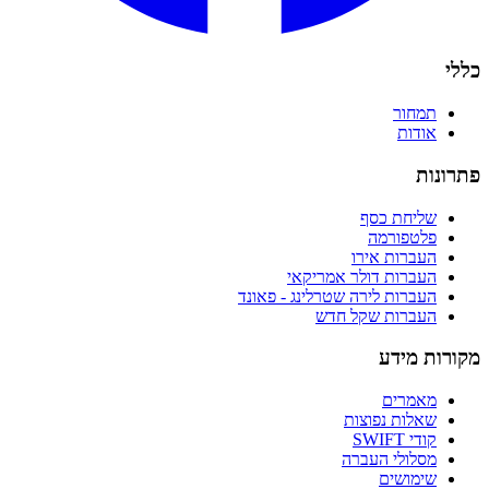
כללי
תמחור
אודות
פתרונות
שליחת כסף
פלטפורמה
העברות אירו
העברות דולר אמריקאי
העברות לירה שטרלינג - פאונד
העברות שקל חדש
מקורות מידע
מאמרים
שאלות נפוצות
קודי SWIFT
מסלולי העברה
שימושים