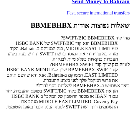
Send Money to
Bahrain
Fast, secure international transfers
שאלות נפוצות אודות BBMEBHBX
מהו קוד SWIFT/BIC BBMEBHBX?
‏BBMEBHBX הוא קוד SWIFT/BIC של HSBC BANK
MIDDLE EAST LIMITED, בנק הממוקם ב-Bahrain. הקוד
מזהה באופן ייחודי את המוסד ברשת SWIFT ונדרש בעת ביצוע
העברות בנקאיות בינלאומיות לבנק זה.
לאיזה בנק שייך קוד SWIFT ‏BBMEBHBX?
קוד SWIFT ‏BBMEBHBX שייך ל-HSBC BANK MIDDLE
EAST LIMITED, הממוקם ב-Bahrain. אנא ודא שהשם תואם
את פרטי המקבל שלך לפני ביצוע ההעברה.
כיצד אשתמש ב-BBMEBHBX לשליחת כסף לחו"ל?
הזן את BBMEBHBX כקוד SWIFT/BIC בטופס ההעברה, יחד
עם ה-IBAN או מספר החשבון של המקבל ב-HSBC BANK
MIDDLE EAST LIMITED. Covercy Pay מנתב את
התשלומים דרך רשת SWIFT לסניף הבנק הנכון באופן אוטומטי.