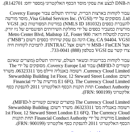
ה-DNB לבצע את עסקי מוסד הכסף האלקטרוני (מספר יחס: R142701).
עבור לקוחות בארצות הברית, שירותי תשלום עבור Covercy Europe
Ltd. מסופקים על ידי Visa Global Services Inc. (VGSI), מוסד מורשה
להעברת כספים (NMLS ID 181032) במדינות המפורטות כאן. VGSI
מורשית כמעביר כספים על ידי מחלקת השירותים הפיננסיים של ניו יורק.
כתובת למשלוח דואר: 900 Metro Center Blvd, Mailstop 1Z, Foster
City, CA 94404. VGSI הינה גם עסק שירותי כספים רשום ("MSB")
אצל FinCEN ו-MSB זר רשום אצל FINTRAC. לתמיכת לקוחות חיה
צרו קשר עם VGSI בטלפון (888) 733-0041.
עבור לקוחות בבריטניה ובשאר העולם, שירותי תשלום (מוצרים שאינם
קשורים ל-MIFID) עבור Covercy Europe Ltd. מסופקים על ידי The
Currency Cloud Limited. רשומה באנגליה וויילס מס' 06323311. משרד
רשום: Stewardship Building 1st Floor, 12 Steward Street London
E1 6FQ. The Currency Cloud Limited מורשית על ידי Financial
Conduct Authority תחת תקנות הכסף האלקטרוני 2011 להנפקת כסף
אלקטרוני (FRN: 900199).
The Currency Cloud Limited (מוצרים שאינם קשורים ל-MIFID).
רשומה באנגליה מס' 06323311. משרד רשום: Stewardship Building
1st Floor, 12 Steward Street London E1 6FQ. The Currency Cloud
Limited מורשית על ידי Financial Conduct Authority תחת תקנות
הכסף האלקטרוני 2011 להנפקת כסף אלקטרוני (FRN: 900199).