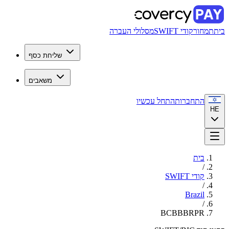
בית
תמחור
קודי SWIFT
מסלולי העברה
שליחת כסף
משאבים
התחברות
התחל עכשיו
HE
בית
/
קודי SWIFT
/
Brazil
/
BCBBBRPR