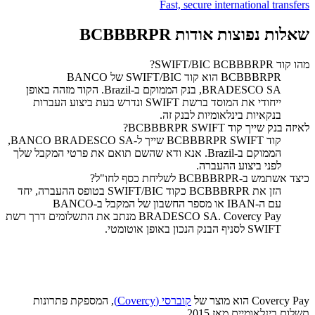
Fast, secure international transfers
שאלות נפוצות אודות BCBBBRPR
מהו קוד SWIFT/BIC BCBBBRPR?
‏BCBBBRPR הוא קוד SWIFT/BIC של BANCO
BRADESCO SA, בנק הממוקם ב-Brazil. הקוד מזהה באופן
ייחודי את המוסד ברשת SWIFT ונדרש בעת ביצוע העברות
בנקאיות בינלאומיות לבנק זה.
לאיזה בנק שייך קוד SWIFT ‏BCBBBRPR?
קוד SWIFT ‏BCBBBRPR שייך ל-BANCO BRADESCO SA,
הממוקם ב-Brazil. אנא ודא שהשם תואם את פרטי המקבל שלך
לפני ביצוע ההעברה.
כיצד אשתמש ב-BCBBBRPR לשליחת כסף לחו"ל?
הזן את BCBBBRPR כקוד SWIFT/BIC בטופס ההעברה, יחד
עם ה-IBAN או מספר החשבון של המקבל ב-BANCO
BRADESCO SA. Covercy Pay מנתב את התשלומים דרך רשת
SWIFT לסניף הבנק הנכון באופן אוטומטי.
Covercy Pay הוא מוצר של
קוברסי (Covercy)
, המספקת פתרונות
תשלום בינלאומיים מאז 2015.