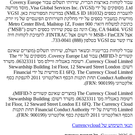
עבור לקוחות בארצות הברית, שירותי תשלום עבור Covercy Europe
Ltd. מסופקים על ידי Visa Global Services Inc. (VGSI), מוסד מורשה
להעברת כספים (NMLS ID 181032) במדינות המפורטות כאן. VGSI
מורשית כמעביר כספים על ידי מחלקת השירותים הפיננסיים של ניו יורק.
כתובת למשלוח דואר: 900 Metro Center Blvd, Mailstop 1Z, Foster
City, CA 94404. VGSI הינה גם עסק שירותי כספים רשום ("MSB")
אצל FinCEN ו-MSB זר רשום אצל FINTRAC. לתמיכת לקוחות חיה
צרו קשר עם VGSI בטלפון (888) 733-0041.
עבור לקוחות בבריטניה ובשאר העולם, שירותי תשלום (מוצרים שאינם
קשורים ל-MIFID) עבור Covercy Europe Ltd. מסופקים על ידי The
Currency Cloud Limited. רשומה באנגליה וויילס מס' 06323311. משרד
רשום: Stewardship Building 1st Floor, 12 Steward Street London
E1 6FQ. The Currency Cloud Limited מורשית על ידי Financial
Conduct Authority תחת תקנות הכסף האלקטרוני 2011 להנפקת כסף
אלקטרוני (FRN: 900199).
The Currency Cloud Limited (מוצרים שאינם קשורים ל-MIFID).
רשומה באנגליה מס' 06323311. משרד רשום: Stewardship Building
1st Floor, 12 Steward Street London E1 6FQ. The Currency Cloud
Limited מורשית על ידי Financial Conduct Authority תחת תקנות
הכסף האלקטרוני 2011 להנפקת כסף אלקטרוני (FRN: 900199).
תנאי השימוש של Currencycloud