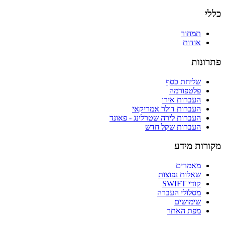
כללי
תמחור
אודות
פתרונות
שליחת כסף
פלטפורמה
העברות אירו
העברות דולר אמריקאי
העברות לירה שטרלינג - פאונד
העברות שקל חדש
מקורות מידע
מאמרים
שאלות נפוצות
קודי SWIFT
מסלולי העברה
שימושים
מפת האתר