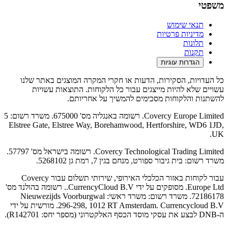
משפטי
תנאי שימוש
מדיניות פרטיות
תלונות
תקנות
הגדרות עוגיות
כל העדויות, הסקירות, הדעות או חקרי המקרה המוצגים באתר שלנו
עשויים שלא להיות מייצגים עבור כל הלקוחות. התוצאות עשויות
להשתנות והלקוחות מסכימים להמשיך על אחריותם.
Covercy Europe Limited. רשומה באנגליה מס' 675000. משרד רשום: 5
Elstree Gate, Elstree Way, Borehamwood, Hertforshire, WD6 1JD,
UK.
Covercy Technological Trading Limited. רשומה בישראל מס' 57797.
משרד רשום: בית גיבור ספורט, מנחם בגין 7, רמת גן 5268102.
עבור לקוחות באזור הכלכלי האירופי, שירותי תשלום עבור Covercy
Europe Ltd. מסופקים על ידי CurrencyCloud B.V.. רשומה בהולנד מס'
72186178. משרד רשום: משרד ראשי: Nieuwezijds Voorburgwal
296-298, 1012 RT Amsterdam. Currencycloud B.V. מורשית על ידי
ה-DNB לבצע את עסקי מוסד הכסף האלקטרוני (מספר יחס: R142701).