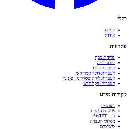
כללי
תמחור
אודות
פתרונות
שליחת כסף
פלטפורמה
העברות אירו
העברות דולר אמריקאי
העברות לירה שטרלינג - פאונד
העברות שקל חדש
מקורות מידע
מאמרים
שאלות נפוצות
קודי SWIFT
מסלולי העברה
שימושים