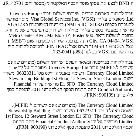
ה-DNB לבצע את עסקי מוסד הכסף האלקטרוני (מספר יחס: R142701).
עבור לקוחות בארצות הברית, שירותי תשלום עבור Covercy Europe
Ltd. מסופקים על ידי Visa Global Services Inc. (VGSI), מוסד מורשה
להעברת כספים (NMLS ID 181032) במדינות המפורטות כאן. VGSI
מורשית כמעביר כספים על ידי מחלקת השירותים הפיננסיים של ניו יורק.
כתובת למשלוח דואר: 900 Metro Center Blvd, Mailstop 1Z, Foster
City, CA 94404. VGSI הינה גם עסק שירותי כספים רשום ("MSB")
אצל FinCEN ו-MSB זר רשום אצל FINTRAC. לתמיכת לקוחות חיה
צרו קשר עם VGSI בטלפון (888) 733-0041.
עבור לקוחות בבריטניה ובשאר העולם, שירותי תשלום (מוצרים שאינם
קשורים ל-MIFID) עבור Covercy Europe Ltd. מסופקים על ידי The
Currency Cloud Limited. רשומה באנגליה וויילס מס' 06323311. משרד
רשום: Stewardship Building 1st Floor, 12 Steward Street London
E1 6FQ. The Currency Cloud Limited מורשית על ידי Financial
Conduct Authority תחת תקנות הכסף האלקטרוני 2011 להנפקת כסף
אלקטרוני (FRN: 900199).
The Currency Cloud Limited (מוצרים שאינם קשורים ל-MIFID).
רשומה באנגליה מס' 06323311. משרד רשום: Stewardship Building
1st Floor, 12 Steward Street London E1 6FQ. The Currency Cloud
Limited מורשית על ידי Financial Conduct Authority תחת תקנות
הכסף האלקטרוני 2011 להנפקת כסף אלקטרוני (FRN: 900199).