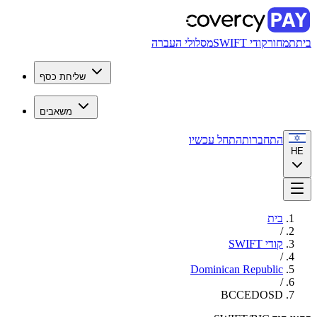
בית
תמחור
קודי SWIFT
מסלולי העברה
שליחת כסף
משאבים
התחברות
התחל עכשיו
HE
בית
/
קודי SWIFT
/
Dominican Republic
/
BCCEDOSD