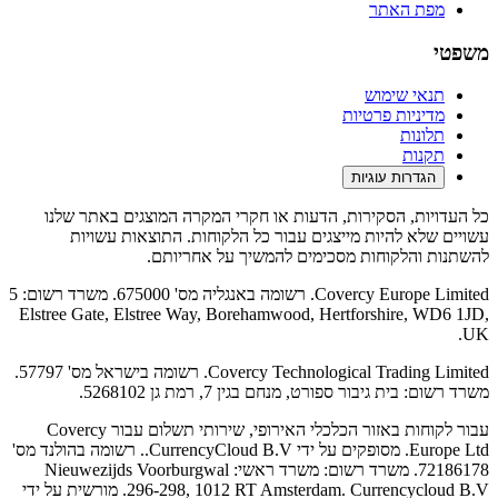
מפת האתר
משפטי
תנאי שימוש
מדיניות פרטיות
תלונות
תקנות
הגדרות עוגיות
כל העדויות, הסקירות, הדעות או חקרי המקרה המוצגים באתר שלנו
עשויים שלא להיות מייצגים עבור כל הלקוחות. התוצאות עשויות
להשתנות והלקוחות מסכימים להמשיך על אחריותם.
Covercy Europe Limited. רשומה באנגליה מס' 675000. משרד רשום: 5
Elstree Gate, Elstree Way, Borehamwood, Hertforshire, WD6 1JD,
UK.
Covercy Technological Trading Limited. רשומה בישראל מס' 57797.
משרד רשום: בית גיבור ספורט, מנחם בגין 7, רמת גן 5268102.
עבור לקוחות באזור הכלכלי האירופי, שירותי תשלום עבור Covercy
Europe Ltd. מסופקים על ידי CurrencyCloud B.V.. רשומה בהולנד מס'
72186178. משרד רשום: משרד ראשי: Nieuwezijds Voorburgwal
296-298, 1012 RT Amsterdam. Currencycloud B.V. מורשית על ידי