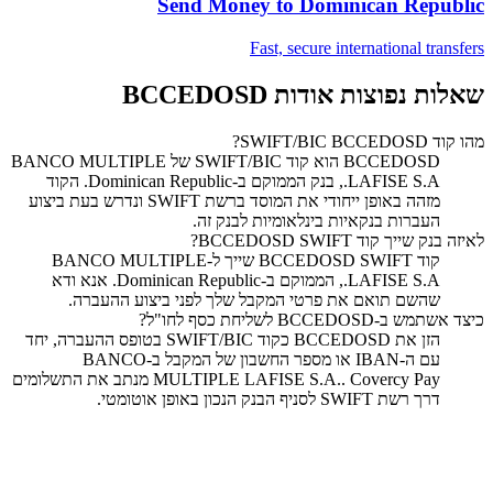
Send Money to
Dominican Republic
Fast, secure international transfers
שאלות נפוצות אודות BCCEDOSD
מהו קוד SWIFT/BIC BCCEDOSD?
‏BCCEDOSD הוא קוד SWIFT/BIC של BANCO MULTIPLE
LAFISE S.A., בנק הממוקם ב-Dominican Republic. הקוד
מזהה באופן ייחודי את המוסד ברשת SWIFT ונדרש בעת ביצוע
העברות בנקאיות בינלאומיות לבנק זה.
לאיזה בנק שייך קוד SWIFT ‏BCCEDOSD?
קוד SWIFT ‏BCCEDOSD שייך ל-BANCO MULTIPLE
LAFISE S.A., הממוקם ב-Dominican Republic. אנא ודא
שהשם תואם את פרטי המקבל שלך לפני ביצוע ההעברה.
כיצד אשתמש ב-BCCEDOSD לשליחת כסף לחו"ל?
הזן את BCCEDOSD כקוד SWIFT/BIC בטופס ההעברה, יחד
עם ה-IBAN או מספר החשבון של המקבל ב-BANCO
MULTIPLE LAFISE S.A.. Covercy Pay מנתב את התשלומים
דרך רשת SWIFT לסניף הבנק הנכון באופן אוטומטי.