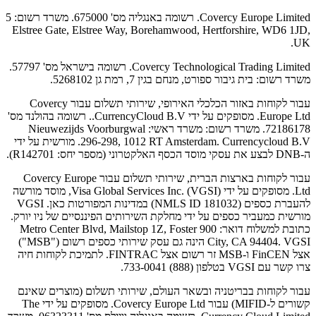
Covercy Europe Limited. רשומה באנגליה מס' 675000. משרד רשום: 5
Elstree Gate, Elstree Way, Borehamwood, Hertforshire, WD6 1JD,
UK.
Covercy Technological Trading Limited. רשומה בישראל מס' 57797.
משרד רשום: בית גיבור ספורט, מנחם בגין 7, רמת גן 5268102.
עבור לקוחות באזור הכלכלי האירופי, שירותי תשלום עבור Covercy
Europe Ltd. מסופקים על ידי CurrencyCloud B.V.. רשומה בהולנד מס'
72186178. משרד רשום: משרד ראשי: Nieuwezijds Voorburgwal
296-298, 1012 RT Amsterdam. Currencycloud B.V. מורשית על ידי
ה-DNB לבצע את עסקי מוסד הכסף האלקטרוני (מספר יחס: R142701).
עבור לקוחות בארצות הברית, שירותי תשלום עבור Covercy Europe
Ltd. מסופקים על ידי Visa Global Services Inc. (VGSI), מוסד מורשה
להעברת כספים (NMLS ID 181032) במדינות המפורטות כאן. VGSI
מורשית כמעביר כספים על ידי מחלקת השירותים הפיננסיים של ניו יורק.
כתובת למשלוח דואר: 900 Metro Center Blvd, Mailstop 1Z, Foster
City, CA 94404. VGSI הינה גם עסק שירותי כספים רשום ("MSB")
אצל FinCEN ו-MSB זר רשום אצל FINTRAC. לתמיכת לקוחות חיה
צרו קשר עם VGSI בטלפון (888) 733-0041.
עבור לקוחות בבריטניה ובשאר העולם, שירותי תשלום (מוצרים שאינם
קשורים ל-MIFID) עבור Covercy Europe Ltd. מסופקים על ידי The