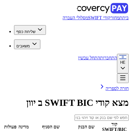
בית
תמחור
קודי SWIFT
מסלולי העברה
שליחת כסף
משאבים
התחברות
התחל עכשיו
HE
חזרה לספריה
מצא קודי SWIFT BIC ב
יוון
קוד
שם הבנק
שם הסניף
מדינה
פעולות
SWIFT/BIC