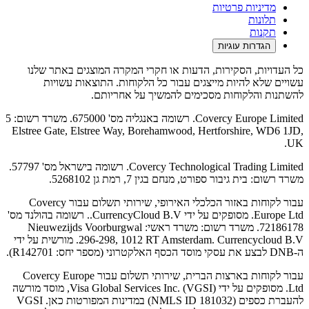
מדיניות פרטיות
תלונות
תקנות
הגדרות עוגיות
ויות, הסקירות, הדעות או חקרי המקרה המוצגים באתר שלנו
 שלא להיות מייצגים עבור כל הלקוחות. התוצאות עשויות
ת והלקוחות מסכימים להמשיך על אחריותם.
Covercy Europe Limited. רשומה באנגליה מס' 675000. משרד רשום: 5
Elstree Gate, Elstree Way, Borehamwood, Hertforshire, WD
Covercy Technological Trading Limited. רשומה בישראל מס' 57797.
: בית גיבור ספורט, מנחם בגין 7, רמת גן 5268102.
עבור לקוחות באזור הכלכלי האירופי, שירותי תשלום עבור Covercy
Europe Ltd. מסופקים על ידי CurrencyCloud B.V.. רשומה בהולנד מס'
72186178. משרד רשום: משרד ראשי: Nieuwezijds Voorburgwal
296-298, 1012 RT Amsterdam. Currencycloud B.V. מורשית על ידי
עבור לקוחות בארצות הברית, שירותי תשלום עבור Covercy Europe
Ltd. מסופקים על ידי Visa Global Services Inc. (VGSI), מוסד מורשה
להעברת כספים (NMLS ID 181032) במדינות המפורטות כאן. VGSI