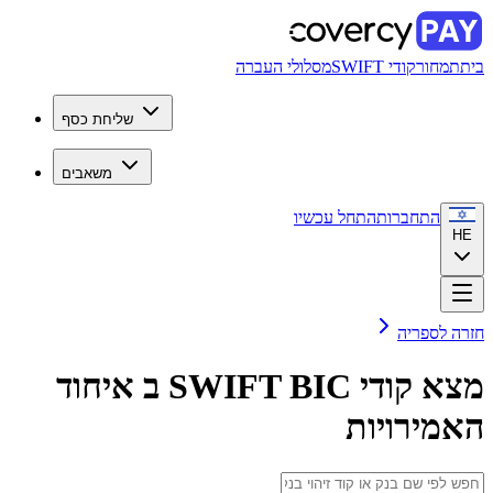
חור
קודי SWIFT
מסלולי העברה
שליחת כסף
משאבים
התחברות
התחל עכשיו
ספריה
י SWIFT BIC ב
איחוד
ירויות