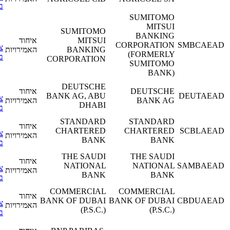
בפרטים
SUMITOMO
MITSUI
SUMITOMO
BANKING
MITSUI
איחוד
CORPORATION
SMBCA
צפה
BANKING
האמירויות
(FORMERLY
בפרטים
CORPORATION
SUMITOMO
BANK)
DEUTSCHE
DEUTSCHE
איחוד
BANK AG, ABU
DEUT
צפה
BANK AG
האמירויות
DHABI
בפרטים
STANDARD
STANDARD
איחוד
CHARTERED
CHARTERED
SCBL
צפה
האמירויות
BANK
BANK
בפרטים
THE SAUDI
THE SAUDI
איחוד
NATIONAL
NATIONAL
SAMBA
צפה
האמירויות
BANK
BANK
בפרטים
COMMERCIAL
COMMERCIAL
איחוד
BANK OF DUBAI
BANK OF DUBAI
CBDUA
צפה
האמירויות
(P.S.C.)
(P.S.C.)
בפרטים