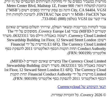
 כמעביר כספים על ידי מחלקת השירותים הפיננסיים של ניו יורק.
כתובת למשלוח דואר: 900 Metro Center Blvd, Mailstop 1Z, Foster
City, CA 94404. VGSI הינה גם עסק שירותי כספים רשום ("MSB")
אצל FinCEN ו-MSB זר רשום אצל FINTRAC. לתמיכת לקוחות חיה
לפון (888) 733-0041.
קוחות בבריטניה ובשאר העולם, שירותי תשלום (מוצרים שאינם
קשורים ל-MIFID) עבור Covercy Europe Ltd. מסופקים על ידי The
Currency Cloud Limited. רשומה באנגליה וויילס מס' 06323311. משרד
רשום: Stewardship Building 1st Floor, 12 Steward Street London
E1 6FQ. The Currency Cloud Limited מורשית על ידי Financial
Conduct Authority תחת תקנות הכסף האלקטרוני 2011 להנפקת כסף
FRN: 900).
The Currency Cloud Limited (מוצרים שאינם קשורים ל-MIFID).
רשומה באנגליה מס' 06323311. משרד רשום: Stewardship Building
1st Floor, 12 Steward Street London E1 6FQ. The Currency
Limited מורשית על ידי Financial Conduct Authority תחת תקנות
 להנפקת כסף אלקטרוני (FRN: 900199).
ש של Currencycloud