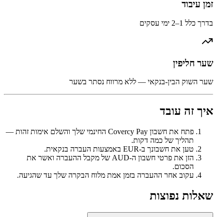
זמן עיבוד
בדרך כלל 1–2 ימי עסקים
שער חליפין
שער השוק הבין-בנקאי — ללא מרווח נסתר בשער
איך זה עובד
פתח את חשבון Covercy Pay החינמי שלך והשלם אימות זהות —
תהליך של כמה דקות.
טען את חשבונך ב-EUR באמצעות העברה בנקאית.
הזן את פרטי חשבון ה-AUD של מקבל ההעברה ואשר את
הסכום.
עקוב אחר ההעברה בזמן אמת מלוח הבקרה שלך עד שהגיעה.
שאלות נפוצות