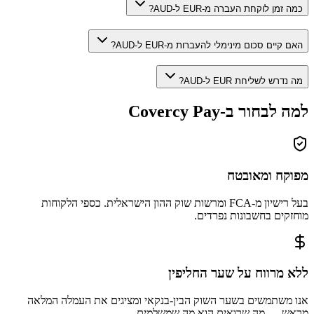
כמה זמן לוקחת העברה מ-EUR ל-AUD?
האם קיים סכום מינימלי להעברות מ-EUR ל-AUD?
מה נדרש לשליחת EUR ל-AUD?
למה לבחור ב-Covercy Pay
מפוקח ומאובטח
בעל רישיון מ-FCA ומרשות שוק ההון הישראלית. כספי הלקוחות
מוחזקים בחשבונות נפרדים.
ללא מרווח על שער החליפין
אנו משתמשים בשער השוק הבין-בנקאי ומציגים את העמלה המלאה
מראש — מה שרואים הוא מה שמשלמים.