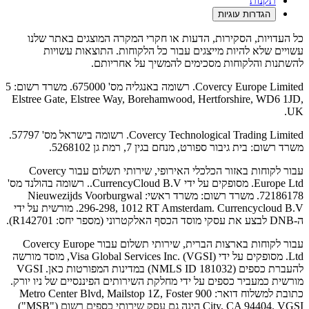
תקנות
הגדרות עוגיות
כל העדויות, הסקירות, הדעות או חקרי המקרה המוצגים באתר שלנו
עשויים שלא להיות מייצגים עבור כל הלקוחות. התוצאות עשויות
להשתנות והלקוחות מסכימים להמשיך על אחריותם.
Covercy Europe Limited. רשומה באנגליה מס' 675000. משרד רשום: 5
Elstree Gate, Elstree Way, Borehamwood, Hertforshire, WD6 1JD,
UK.
Covercy Technological Trading Limited. רשומה בישראל מס' 57797.
משרד רשום: בית גיבור ספורט, מנחם בגין 7, רמת גן 5268102.
עבור לקוחות באזור הכלכלי האירופי, שירותי תשלום עבור Covercy
Europe Ltd. מסופקים על ידי CurrencyCloud B.V.. רשומה בהולנד מס'
72186178. משרד רשום: משרד ראשי: Nieuwezijds Voorburgwal
296-298, 1012 RT Amsterdam. Currencycloud B.V. מורשית על ידי
ה-DNB לבצע את עסקי מוסד הכסף האלקטרוני (מספר יחס: R142701).
עבור לקוחות בארצות הברית, שירותי תשלום עבור Covercy Europe
Ltd. מסופקים על ידי Visa Global Services Inc. (VGSI), מוסד מורשה
להעברת כספים (NMLS ID 181032) במדינות המפורטות כאן. VGSI
מורשית כמעביר כספים על ידי מחלקת השירותים הפיננסיים של ניו יורק.
כתובת למשלוח דואר: 900 Metro Center Blvd, Mailstop 1Z, Foster
City, CA 94404. VGSI הינה גם עסק שירותי כספים רשום ("MSB")