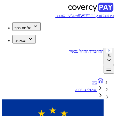
בית
תמחור
קודי SWIFT
מסלולי העברה
שליחת כסף
משאבים
התחברות
התחל עכשיו
HE
בית
מסלולי העברה