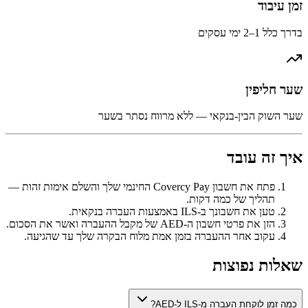
זמן עיבוד
בדרך כלל 1–2 ימי עסקים
שער חליפין
שער השוק הבין-בנקאי — ללא מרווח נסתר בשער
איך זה עובד
פתח את חשבון Covercy Pay החינמי שלך והשלם אימות זהות —
תהליך של כמה דקות.
טען את חשבונך ב-ILS באמצעות העברה בנקאית.
הזן את פרטי חשבון ה-AED של מקבל ההעברה ואשר את הסכום.
עקוב אחר ההעברה בזמן אמת מלוח הבקרה שלך עד שהגיעה.
שאלות נפוצות
כמה זמן לוקחת העברה מ-ILS ל-AED?