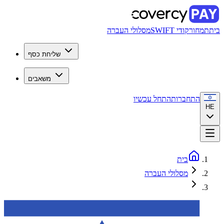
בית
תמחור
קודי SWIFT
מסלולי העברה
שליחת כסף
משאבים
התחברות
התחל עכשיו
HE
בית
מסלולי העברה