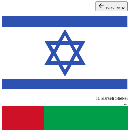
התחל עכשיו
ILS
Israeli Shekel
←