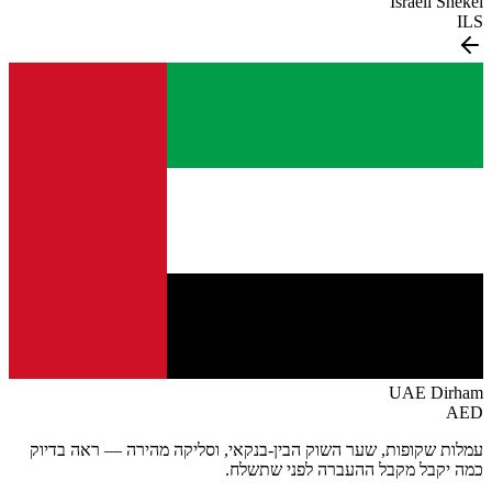
Israeli Shekel
ILS
UAE Dirham
AED
עמלות שקופות, שער השוק הבין-בנקאי, וסליקה מהירה — ראה בדיוק
כמה יקבל מקבל ההעברה לפני שתשלח.