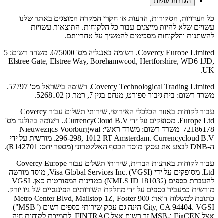
הגדרות עוגיות
כל העדויות, הסקירות, הדעות או חקרי המקרה המוצגים באתר שלנו
עשויים שלא להיות מייצגים עבור כל הלקוחות. התוצאות עשויות
להשתנות והלקוחות מסכימים להמשיך על אחריותם.
Covercy Europe Limited. רשומה באנגליה מס' 675000. משרד רשום: 5
Elstree Gate, Elstree Way, Borehamwood, Hertforshire, WD6 1JD,
UK.
Covercy Technological Trading Limited. רשומה בישראל מס' 57797.
משרד רשום: בית גיבור ספורט, מנחם בגין 7, רמת גן 5268102.
עבור לקוחות באזור הכלכלי האירופי, שירותי תשלום עבור Covercy
Europe Ltd. מסופקים על ידי CurrencyCloud B.V.. רשומה בהולנד מס'
72186178. משרד רשום: משרד ראשי: Nieuwezijds Voorburgwal
296-298, 1012 RT Amsterdam. Currencycloud B.V. מורשית על ידי
ה-DNB לבצע את עסקי מוסד הכסף האלקטרוני (מספר יחס: R142701).
עבור לקוחות בארצות הברית, שירותי תשלום עבור Covercy Europe
Ltd. מסופקים על ידי Visa Global Services Inc. (VGSI), מוסד מורשה
להעברת כספים (NMLS ID 181032) במדינות המפורטות כאן. VGSI
מורשית כמעביר כספים על ידי מחלקת השירותים הפיננסיים של ניו יורק.
כתובת למשלוח דואר: 900 Metro Center Blvd, Mailstop 1Z, Foster
City, CA 94404. VGSI הינה גם עסק שירותי כספים רשום ("MSB")
אצל FinCEN ו-MSB זר רשום אצל FINTRAC. לתמיכת לקוחות חיה