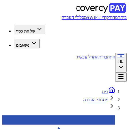
בית
תמחור
קודי SWIFT
מסלולי העברה
שליחת כסף
משאבים
התחברות
התחל עכשיו
HE
בית
מסלולי העברה