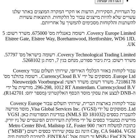
הגדרות עוגיות
כל העדויות, הסקירות, הדעות או חקרי המקרה המוצגים באתר שלנו
עשויים שלא להיות מייצגים עבור כל הלקוחות. התוצאות עשויות
להשתנות והלקוחות מסכימים להמשיך על אחריותם.
Covercy Europe Limited. רשומה באנגליה מס' 675000. משרד רשום: 5
Elstree Gate, Elstree Way, Borehamwood, Hertforshire, WD6 1JD,
UK.
Covercy Technological Trading Limited. רשומה בישראל מס' 57797.
משרד רשום: בית גיבור ספורט, מנחם בגין 7, רמת גן 5268102.
עבור לקוחות באזור הכלכלי האירופי, שירותי תשלום עבור Covercy
Europe Ltd. מסופקים על ידי CurrencyCloud B.V.. רשומה בהולנד מס'
72186178. משרד רשום: משרד ראשי: Nieuwezijds Voorburgwal
296-298, 1012 RT Amsterdam. Currencycloud B.V. מורשית על ידי
ה-DNB לבצע את עסקי מוסד הכסף האלקטרוני (מספר יחס: R142701).
עבור לקוחות בארצות הברית, שירותי תשלום עבור Covercy Europe
Ltd. מסופקים על ידי Visa Global Services Inc. (VGSI), מוסד מורשה
להעברת כספים (NMLS ID 181032) במדינות המפורטות כאן. VGSI
מורשית כמעביר כספים על ידי מחלקת השירותים הפיננסיים של ניו יורק.
כתובת למשלוח דואר: 900 Metro Center Blvd, Mailstop 1Z, Foster
City, CA 94404. VGSI הינה גם עסק שירותי כספים רשום ("MSB")
אצל FinCEN ו-MSB זר רשום אצל FINTRAC. לתמיכת לקוחות חיה