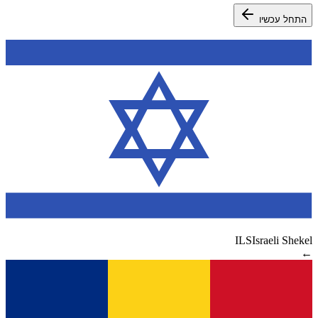
התחל עכשיו
ILS
Israeli Shekel
←