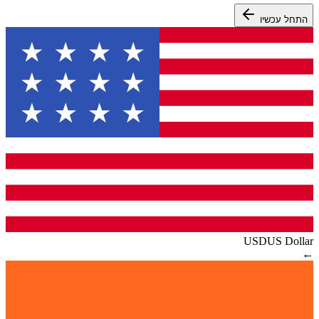
התחל עכשיו
USD
US Dollar
←