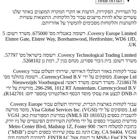
הגדרות עוגיות
כל העדויות, הסקירות, הדעות או חקרי המקרה המוצגים באתר שלנו
עשויים שלא להיות מייצגים עבור כל הלקוחות. התוצאות עשויות
להשתנות והלקוחות מסכימים להמשיך על אחריותם.
Covercy Europe Limited. רשומה באנגליה מס' 675000. משרד רשום: 5
Elstree Gate, Elstree Way, Borehamwood, Hertforshire, WD6 1JD,
UK.
Covercy Technological Trading Limited. רשומה בישראל מס' 57797.
משרד רשום: בית גיבור ספורט, מנחם בגין 7, רמת גן 5268102.
עבור לקוחות באזור הכלכלי האירופי, שירותי תשלום עבור Covercy
Europe Ltd. מסופקים על ידי CurrencyCloud B.V.. רשומה בהולנד מס'
72186178. משרד רשום: משרד ראשי: Nieuwezijds Voorburgwal
296-298, 1012 RT Amsterdam. Currencycloud B.V. מורשית על ידי
ה-DNB לבצע את עסקי מוסד הכסף האלקטרוני (מספר יחס: R142701).
עבור לקוחות בארצות הברית, שירותי תשלום עבור Covercy Europe
Ltd. מסופקים על ידי Visa Global Services Inc. (VGSI), מוסד מורשה
להעברת כספים (NMLS ID 181032) במדינות המפורטות כאן. VGSI
מורשית כמעביר כספים על ידי מחלקת השירותים הפיננסיים של ניו יורק.
כתובת למשלוח דואר: 900 Metro Center Blvd, Mailstop 1Z, Foster
City, CA 94404. VGSI הינה גם עסק שירותי כספים רשום ("MSB")
אצל FinCEN ו-MSB זר רשום אצל FINTRAC. לתמיכת לקוחות חיה