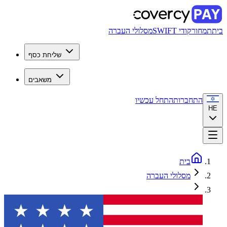
בית
תמחור
קודי SWIFT
מסלולי העברה
שליחת כסף
משאבים
התחברות
התחל עכשיו
HE
בית
מסלולי העברה