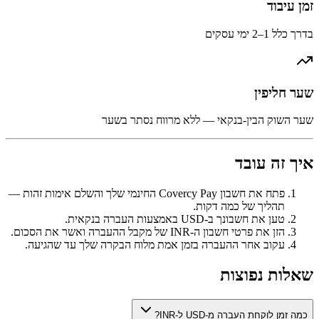
זמן עיבוד
בדרך כלל 1–2 ימי עסקים
שער חליפין
שער השוק הבין-בנקאי — ללא מרווח נסתר בשער
איך זה עובד
פתח את חשבון Covercy Pay החינמי שלך והשלם אימות זהות —
תהליך של כמה דקות.
טען את חשבונך ב-USD באמצעות העברה בנקאית.
הזן את פרטי חשבון ה-INR של מקבל ההעברה ואשר את הסכום.
עקוב אחר ההעברה בזמן אמת מלוח הבקרה שלך עד שהגיעה.
שאלות נפוצות
כמה זמן לוקחת העברה מ-USD ל-INR?