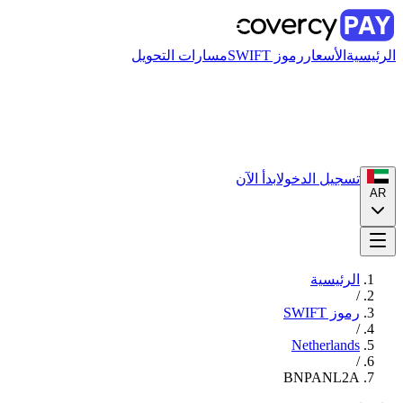
الرئيسية
الأسعار
رموز SWIFT
مسارات التحويل
تسجيل الدخول
ابدأ الآن
AR
الرئيسية
/
رموز SWIFT
/
Netherlands
/
BNPANL2A