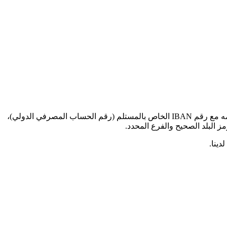
عند إرسال الأموال للمعاملات الدولية إلى هذا البنك المحدد، ستحتاج إلى رمز SWIFT BIC هذا (رمز تعريف البنك - Bank Identifier Code). قدمه مع رقم IBAN الخاص بالمستلم (رقم الحساب المصرفي الدولي)،
دينا.