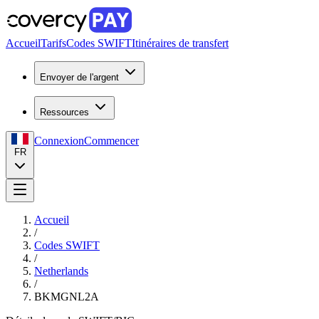
Accueil
Tarifs
Codes SWIFT
Itinéraires de transfert
Envoyer de l'argent
Ressources
Connexion
Commencer
FR
Accueil
/
Codes SWIFT
/
Netherlands
/
BKMGNL2A