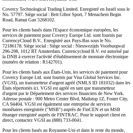
Covercy Technological Trading Limited. Enregistré en Israël sous le
No. 57797. Siège social : Beit Gibor Sport, 7 Menachem Begin
Road, Ramat Gan 5268102.
Pour les clients basés dans l'Espace économique européen, les
services de paiement pour Covercy Europe Ltd. sont fournis par
CurrencyCloud B.V.. Enregistré aux Pays-Bas sous le No.
72186178. Siège social : Siège social : Nieuwezijds Voorburgwal
296-298, 1012 RT Amsterdam. Currencycloud B.V. est autorisé par
la DNB à exercer l'activité d'établissement de monnaie électronique
(numéro de relation : R142701).
Pour les clients basés aux États-Unis, les services de paiement pour
Covercy Europe Ltd. sont fournis par Visa Global Services Inc.
(VGSI), un transmetteur d'argent agréé (NMLS ID 181032) dans les
États répertoriés ici. VGSI est agréé en tant que transmetteur
d'argent par le Département des services financiers de New York.
Adresse postale : 900 Metro Center Blvd, Mailstop 1Z, Foster City,
CA 94404. VGSI est également une entreprise de services
monétaires enregistrée ("MSB") auprès de FinCEN et un MSB
étranger enregistré auprès de FINTRAC. Pour le support client en
direct, contactez VGSI au (888) 733-0041.
Pour les clients basés au Royaume-Uni et dans le reste du monde,