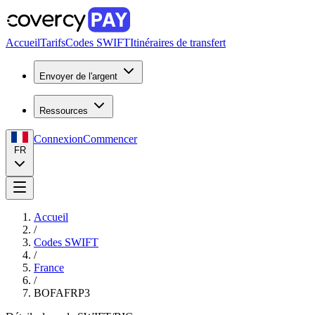
Accueil
Tarifs
Codes SWIFT
Itinéraires de transfert
Envoyer de l'argent
Ressources
Connexion
Commencer
FR
Accueil
/
Codes SWIFT
/
France
/
BOFAFRP3