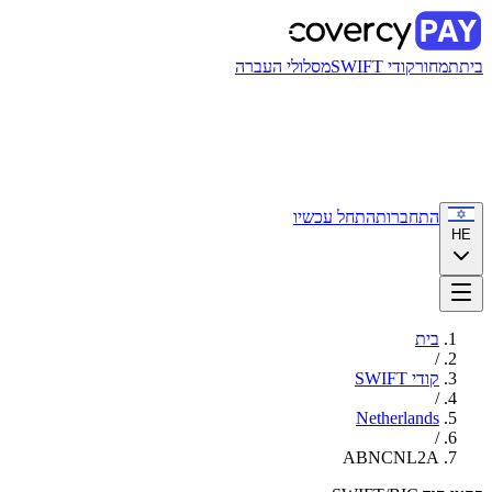
בית
תמחור
קודי SWIFT
מסלולי העברה
התחברות
התחל עכשיו
HE
בית
/
קודי SWIFT
/
Netherlands
/
ABNCNL2A