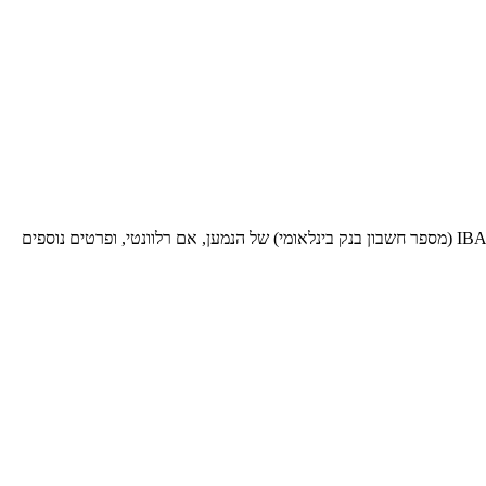
בעת שליחת כסף לעסקאות בינלאומיות לבנק ספציפי זה, תזדקק לקוד SWIFT BIC זה (קוד זיהוי בנק - Bank Identifier Code). ספק אותו יחד עם ה-IBAN (מספר חשבון בנק בינלאומי) של הנמען, אם רלוונטי, ופרטים נוספים