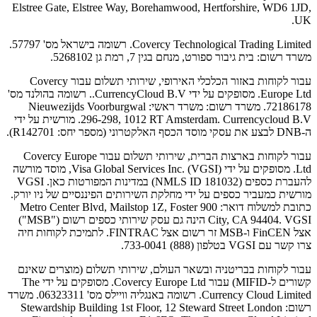
Elstree Gate, Elstree Way, Borehamwood, Hertfo
Covercy Technological Trading Limited. רשומה בישראל מס' 57797.
רט, מנחם בגין 7, רמת גן 5268102.
עבור לקוחות באזור הכלכלי האירופי, שירותי תשלום עבור Covercy
Europe Ltd. מסופקים על ידי CurrencyCloud B.V.. רשומה בהולנד מס'
72186178. משרד רשום: משרד ראשי: Nieuwezijds Voorburgwal
296-298, 1012 RT Amsterdam. Currencycloud B.V. מורשית על ידי
עבור לקוחות בארצות הברית, שירותי תשלום עבור Covercy Europe
Ltd. מסופקים על ידי Visa Global Services Inc. (VGSI), מוסד מורשה
להעברת כספים (NMLS ID 181032) במדינות המפורטות כאן. VGSI
פים על ידי מחלקת השירותים הפיננסיים של ניו יורק.
כתובת למשלוח דואר: 900 Metro Center Blvd, Mailstop 1Z, Foster
City, CA 94404. VGSI הינה גם עסק שירותי כספים רשום ("MSB")
אצל FinCEN ו-MSB זר רשום אצל FINTRAC. לתמיכת לקוחות חיה
טניה ובשאר העולם, שירותי תשלום (מוצרים שאינם
קשורים ל-MIFID) עבור Covercy Europe Ltd. מסופקים על ידי The
Currency Cloud Limited. רשומה באנגליה וויילס מס' 06323311. משרד
Stewardship Building 1st Floor, 12 Steward Street L