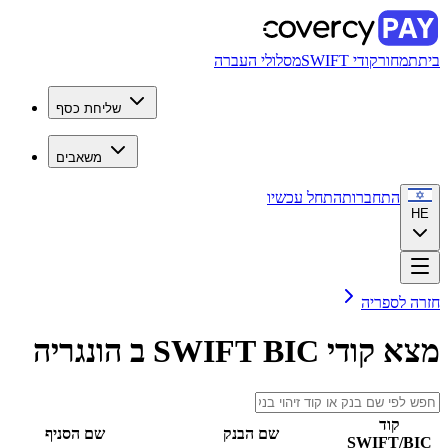
מסלולי העברה
שליחת כסף
משאבים
חל עכשיו
 ב
הונגריה
שם הבנק
שם הסניף
מדינה
פעולות