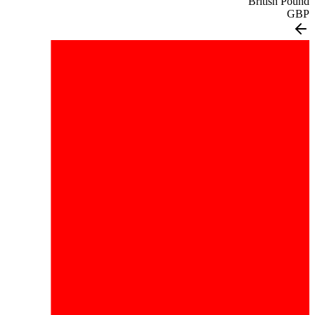
British Pound
GBP