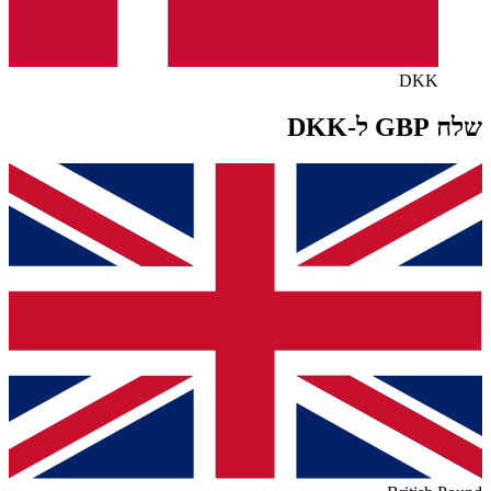
DKK
שלח GBP ל-DKK