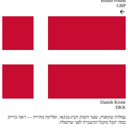
British Pound
GBP
Danish Krone
DKK
עמלות שקופות, שער השוק הבין-בנקאי, וסליקה מהירה — ראה בדיוק
כמה יקבל מקבל ההעברה לפני שתשלח.