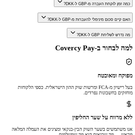
כמה זמן לוקחת העברה מ-GBP ל-DKK?
האם קיים סכום מינימלי להעברות מ-GBP ל-DKK?
מה נדרש לשליחת GBP ל-DKK?
למה לבחור ב-Covercy Pay
מפוקח ומאובטח
בעל רישיון מ-FCA ומרשות שוק ההון הישראלית. כספי הלקוחות
מוחזקים בחשבונות נפרדים.
ללא מרווח על שער החליפין
אנו משתמשים בשער השוק הבין-בנקאי ומציגים את העמלה המלאה
מראש — מה שרואים הוא מה שמשלמים.