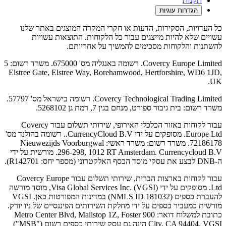
תקנות
הגדרות עוגיות
כל העדויות, הסקירות, הדעות או חקרי המקרה המוצגים באתר שלנו
עשויים שלא להיות מייצגים עבור כל הלקוחות. התוצאות עשויות
להשתנות והלקוחות מסכימים להמשיך על אחריותם.
Covercy Europe Limited. רשומה באנגליה מס' 675000. משרד רשום: 5
Elstree Gate, Elstree Way, Borehamwood, Hertforshire, WD6 1JD,
UK.
Covercy Technological Trading Limited. רשומה בישראל מס' 57797.
משרד רשום: בית גיבור ספורט, מנחם בגין 7, רמת גן 5268102.
עבור לקוחות באזור הכלכלי האירופי, שירותי תשלום עבור Covercy
Europe Ltd. מסופקים על ידי CurrencyCloud B.V.. רשומה בהולנד מס'
72186178. משרד רשום: משרד ראשי: Nieuwezijds Voorburgwal
296-298, 1012 RT Amsterdam. Currencycloud B.V. מורשית על ידי
ה-DNB לבצע את עסקי מוסד הכסף האלקטרוני (מספר יחס: R142701).
עבור לקוחות בארצות הברית, שירותי תשלום עבור Covercy Europe
Ltd. מסופקים על ידי Visa Global Services Inc. (VGSI), מוסד מורשה
להעברת כספים (NMLS ID 181032) במדינות המפורטות כאן. VGSI
מורשית כמעביר כספים על ידי מחלקת השירותים הפיננסיים של ניו יורק.
כתובת למשלוח דואר: 900 Metro Center Blvd, Mailstop 1Z, Foster
City, CA 94404. VGSI הינה גם עסק שירותי כספים רשום ("MSB")