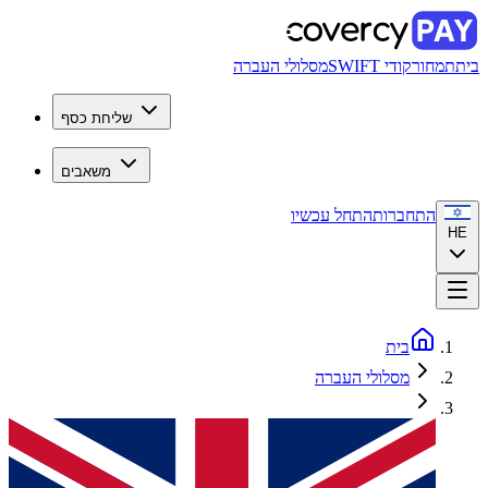
בית
תמחור
קודי SWIFT
מסלולי העברה
שליחת כסף
משאבים
התחברות
התחל עכשיו
HE
בית
מסלולי העברה