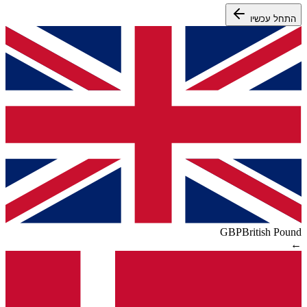
התחל עכשיו
GBP
British Pound
←