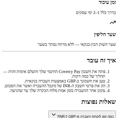
זמן עיבוד
בדרך כלל 1–2 ימי עסקים
שער חליפין
שער השוק הבין-בנקאי — ללא מרווח נסתר בשער
איך זה עובד
פתח את חשבון Covercy Pay החינמי שלך והשלם אימות זהות —
תהליך של כמה דקות.
טען את חשבונך ב-GBP באמצעות העברה בנקאית.
הזן את פרטי חשבון ה-INR של מקבל ההעברה ואשר את הסכום.
עקוב אחר ההעברה בזמן אמת מלוח הבקרה שלך עד שהגיעה.
שאלות נפוצות
כמה זמן לוקחת העברה מ-GBP ל-INR?