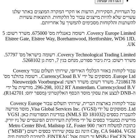
הגדרות עוגיות
כל העדויות, הסקירות, הדעות או חקרי המקרה המוצגים באתר שלנו
עשויים שלא להיות מייצגים עבור כל הלקוחות. התוצאות עשויות
להשתנות והלקוחות מסכימים להמשיך על אחריותם.
Covercy Europe Limited. רשומה באנגליה מס' 675000. משרד רשום: 5
Elstree Gate, Elstree Way, Borehamwood, Hertforshire, WD6 1JD,
UK.
Covercy Technological Trading Limited. רשומה בישראל מס' 57797.
משרד רשום: בית גיבור ספורט, מנחם בגין 7, רמת גן 5268102.
עבור לקוחות באזור הכלכלי האירופי, שירותי תשלום עבור Covercy
Europe Ltd. מסופקים על ידי CurrencyCloud B.V.. רשומה בהולנד מס'
72186178. משרד רשום: משרד ראשי: Nieuwezijds Voorburgwal
296-298, 1012 RT Amsterdam. Currencycloud B.V. מורשית על ידי
ה-DNB לבצע את עסקי מוסד הכסף האלקטרוני (מספר יחס: R142701).
עבור לקוחות בארצות הברית, שירותי תשלום עבור Covercy Europe
Ltd. מסופקים על ידי Visa Global Services Inc. (VGSI), מוסד מורשה
להעברת כספים (NMLS ID 181032) במדינות המפורטות כאן. VGSI
מורשית כמעביר כספים על ידי מחלקת השירותים הפיננסיים של ניו יורק.
כתובת למשלוח דואר: 900 Metro Center Blvd, Mailstop 1Z, Foster
City, CA 94404. VGSI הינה גם עסק שירותי כספים רשום ("MSB")
אצל FinCEN ו-MSB זר רשום אצל FINTRAC. לתמיכת לקוחות חיה