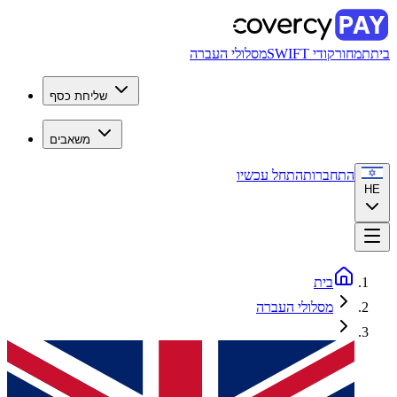
בית
תמחור
קודי SWIFT
מסלולי העברה
שליחת כסף
משאבים
התחברות
התחל עכשיו
HE
בית
מסלולי העברה