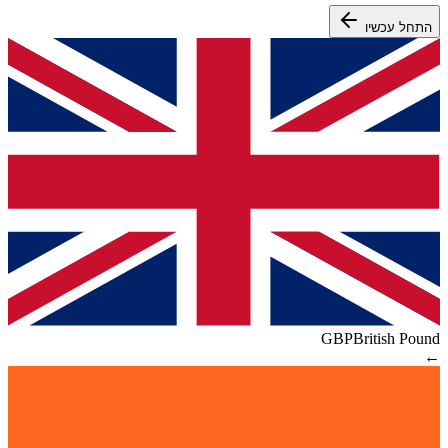
התחל עכשיו
GBP
British Pound
←