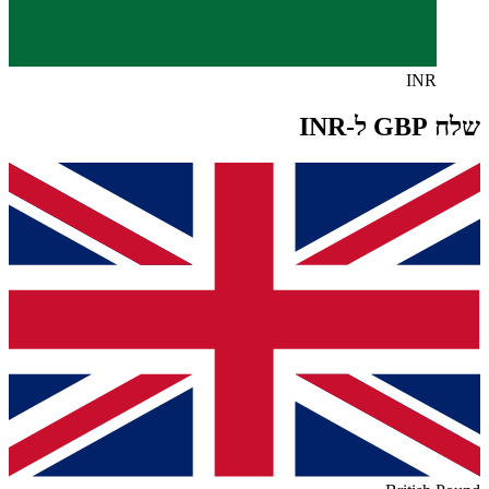
INR
שלח GBP ל-INR