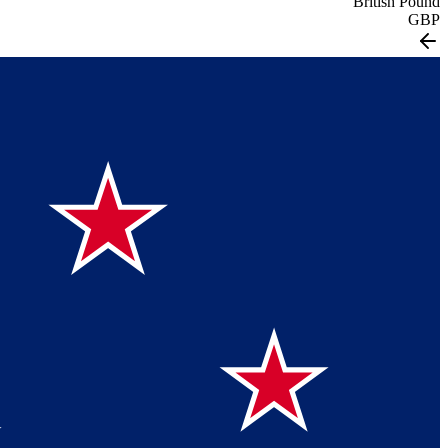
British Pound
GBP