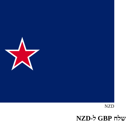
NZD
שלח GBP ל-NZD